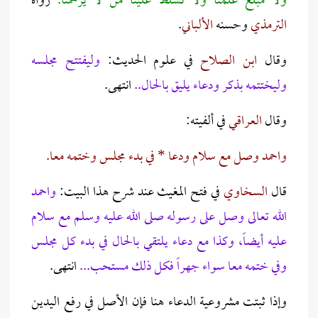
ولا مبلغ علمنا ولا تسلط علينا من لا يرحمنا.
رواه
الترمذي
وحسنه
الألباني
.
وقال
ابن الصلاح
في علوم الحديث:
وليفتتح مجلسه
وليختتمه بذكر ودعاء يليق بالحال..
انتهى.
وقال
العراقي
في ألفيته:
واحمد وصل مع سلام ودعا * في بدء مجلس وختمه معا.
قال
السخاوي
في فتح المغيث عند شرح هذا البيت:
واحمد
الله تعالى وصل على رسوله صلى الله عليه وسلم مع سلام
عليه أيضاً، وكذا مع دعاء يلتقي بالحال في بدء كل مجلس
وفي ختمه معا سواء جهراً فكل ذلك مستحب...
انتهى.
وإذا ثبتت مشروعية الدعاء هنا فإن الأصل في رفع اليدين