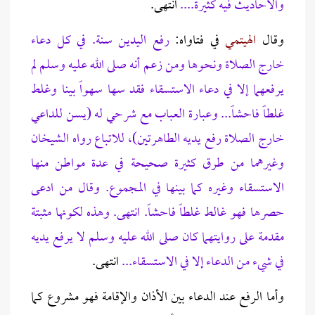
والأحاديث فيه كثيرة....
انتهى.
وقال
الهيتمي
في فتاواه:
رفع اليدين سنة. في كل دعاء
خارج الصلاة ونحوها ومن زعم أنه صلى الله عليه وسلم لم
يرفعهما إلا في دعاء الاستسقاء فقد سها سهواً بينا وغلط
غلطاً فاحشاً... وعبارة العباب مع شرحي له (يسن للداعي
خارج الصلاة رفع يديه الطاهرتين)، للاتباع رواه الشيخان
وغيرهما من طرق كثيرة صحيحة في عدة مواطن منها
الاستسقاء وغيره كما بينها في المجموع. وقال من ادعى
حصرها فهو غالط غلطاً فاحشاً.
انتهى. وهذه لكونها مثبتة
مقدمة على روايتهما كان صلى الله عليه وسلم لا يرفع يديه
في شيء من الدعاء إلا في الاستسقاء...
انتهى.
وأما الرفع عند الدعاء بين الأذان والإقامة فهو مشروع كما