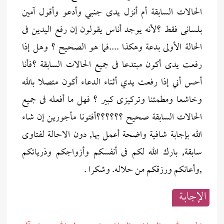
الحالات السابقة أم أنزل يدى جنبي وأدعو وأقول آمين
بلسانى فقط ؟لأنه يوجد أناس يقولون إن رفع اليدين فى
الحالة الأولى بدعة وهكذا ....فما هو الصحيح ؟ وهل إذا
رفعت يدى أكون مبتدعا فى جميع الحالات السابقة ؟فأنا
أحس أني إذا رفعت يدي أثناء الدعاء أكون متصلا بالله
وخاشعا ومطمئنا وتركيزى كبير ؟ فهل ما أفعله فى جميع
الحالات السابقة صحيح ؟؟؟؟؟؟أفتونا مأجورين إن شاء
الله بإجابة شافية واضحة أعمل بها, دون الاحالة لفتاوى
سابقة, بارك الله لكم فى أنفسكم وأزواجكم وذرياتكم
,وأعانكم ورزقكم من حلاله. وشكرا .
الإجابــة