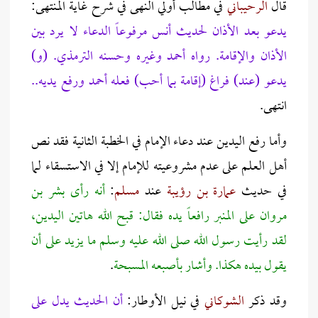
قال
الرحيباني
في مطالب أولي النهى في شرح غاية المنتهى:
يدعو بعد الأذان لحديث أنس مرفوعاً الدعاء لا يرد بين
الأذان والإقامة. رواه أحمد وغيره وحسنه الترمذي. (و)
يدعو (عند) فراغ (إقامة بما أحب) فعله أحمد ورفع يديه..
انتهى.
وأما رفع اليدين عند دعاء الإمام في الخطبة الثانية فقد نص
أهل العلم على عدم مشروعيته للإمام إلا في الاستسقاء لما
في حديث
عمارة بن رؤيبة
عند
مسلم
:
أنه رأى بشر بن
مروان على المنبر رافعاً يده فقال: قبح الله هاتين اليدين،
لقد رأيت رسول الله صلى الله عليه وسلم ما يزيد على أن
يقول بيده هكذا. وأشار بأصبعه المسبحة
.
وقد ذكر
الشوكاني
في نيل الأوطار:
أن الحديث يدل على