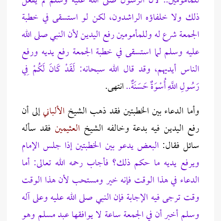
للمأمومين.. لأن الرسول صلى الله عليه وسلم لم يفعل
ذلك ولا خلفاؤه الراشدون، لكن لو استسقى في خطبة
الجمعة شرع له وللمأمومين رفع اليدين لأن النبي صلى الله
عليه وسلم لما استسقى في خطبة الجمعة رفع يديه ورفع
الناس أيديهم، وقد قال الله سبحانه:
لَقَدْ كَانَ لَكُمْ فِي
رَسُولِ اللَّهِ أُسْوَةٌ حَسَنَةٌ..
انتهى.
وأما الدعاء بين الخطبتين فقد ذهب الشيخ
الألباني
إلى أن
رفع اليدين فيه بدعة وخالفه الشيخ
العثيمين
فقد سأله
سائل فقال:
البعض يدعو بين الخطبتين إذا جلس الإمام
ويرفع يديه ما حكم ذلك؟ فأجاب رحمه الله تعالى: أما
الدعاء في هذا الوقت فإنه خير ومستحب لأن هذا الوقت
وقت ترجى فيه الإجابة فإن النبي صلى الله عليه وعلى آله
وسلم أخبر أن في الجمعة ساعة لا يوافقها عبد مسلم وهو