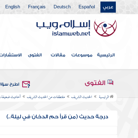
عربي
Español
Deutsch
Français
English
الرئيسية
موسوعات
مقالات
الفتوى
الاستشارات
الفتوى
اطرح سؤا
الرئيسية
الحديث الشريف
مقتطفات من الحديث الشريف
أحاديث ضعيفة 
درجة حديث (من قرأ حم الدخان في ليلة..)