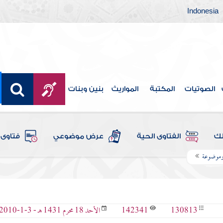
Indonesia
الصوتيات
المكتبة
المواريث
بنين وبنات
لك
الفتاوى الحية
عرض موضوعي
فتاوى 
وموضوعة
142341
130813
الأحد 18 محرم 1431 هـ - 3-1-2010 م