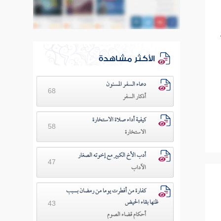
الأكثر مشاهدة
دعـاء السفـر المسنون
68
أذكار السفر
كيفية أداء صلاة الاستخارة
58
الاستخارة
أدب الأخ الكبير مع إخوته الصغار
47
الآداب
كفارة من أفطرت يوما من رمضان بسبب
ظنها بقاء الحيض
43
أحكام قضاء الصوم