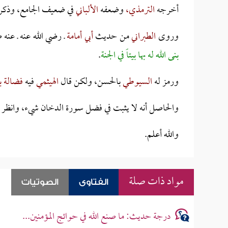
أخرجه
الترمذي،
وضعفه
الألباني
في ضعيف الجامع،
وذكر
وروى
الطبراني
من حديث
أبي أمامة
ـ رضي الله عنه ـ عنه 
بنى الله له بها بيتاً في الجنة
.
ورمز له
السيوطي
بالحسن، ولكن قال
الهيثمي
فيه
فضالة ب
والحاصل أنه لا يثبت في فضل سورة الدخان شيء، وانظر 
والله أعلم.
مواد ذات صلة
الفتاوى
الصوتيات
درجة حديث: ما صنع الله في حوائج المؤمنين...