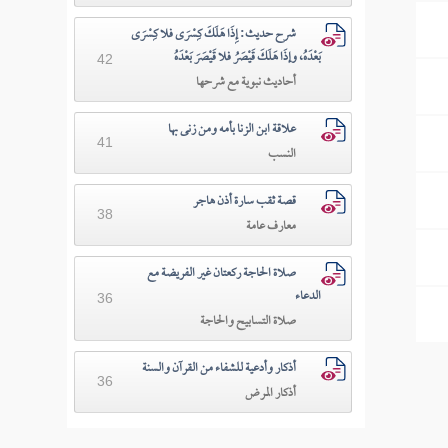
شرح حديث: إِذَا هَلَكَ كِسْرَى فلا كِسْرَى
بَعْدَهُ، وإذَا هَلَكَ قَيْصَرُ فلا قَيْصَرَ بَعْدَهُ
42
أحاديث نبوية مع شرحها
علاقة ابن الزنا بأمه ومن زنى بها
41
النسب
قصة ثقب سارة أذن هاجر
38
معارف عامة
صلاة الحاجة ركعتان غير الفريضة مع
الدعاء
36
صلاة التسابيح والحاجة
أذكار وأدعية للشفاء من القرآن والسنة
36
أذكار المرض