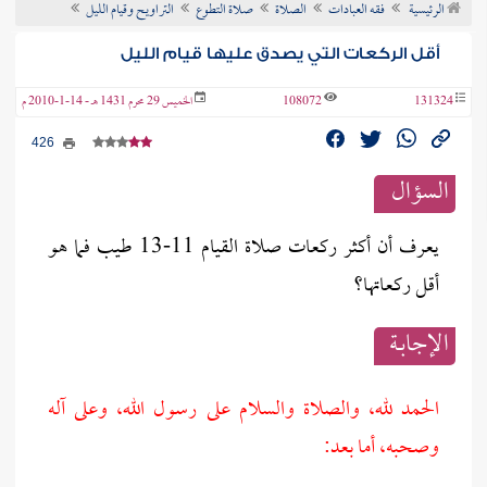
الرئيسية
فقه العبادات
الصلاة
صلاة التطوع
التراويح وقيام الليل
ن الفتوى
أقل الركعات التي يصدق عليها قيام الليل
131324
108072
الخميس 29 محرم 1431 هـ - 14-1-2010 م
426
السؤال
يعرف أن أكثر ركعات صلاة القيام 11-13 طيب فما هو
أقل ركعاتها؟
الإجابــة
الحمد لله، والصلاة والسلام على رسول الله، وعلى آله
وصحبه، أما بعد: