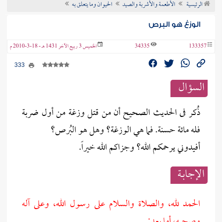
الرئيسية
الأطعمة والأشربة والصيد
الحيوان وما يتعلق به
ن الفتوى
الوزغ هو البرص
133357
34335
الخميس 3 ربيع الآخر 1431 هـ - 18-3-2010 م
333
السؤال
ذُكر فى الحديث الصحيح أن من قتل وزغة من أول ضربة
فله مائة حسنة. فما هي الوزغة؟ وهل هو البُرص؟
أفيدوني يرحمكم الله؟ وجزاكم الله خيراً.
الإجابــة
الحمد لله، والصلاة والسلام على رسول الله، وعلى آله
وصحبه، أما بعد: