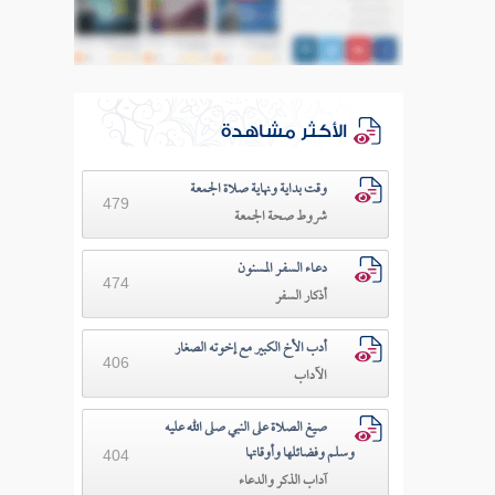
الأكثر مشاهدة
وقت بداية ونهاية صلاة الجمعة
479
شروط صحة الجمعة
دعـاء السفـر المسنون
474
أذكار السفر
أدب الأخ الكبير مع إخوته الصغار
406
الآداب
صيغ الصلاة على النبي صلى الله عليه
وسلم وفضائلها وأوقاتها
404
آداب الذكر والدعاء