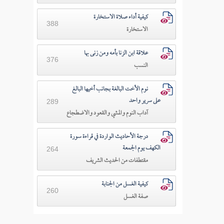
كيفية أداء صلاة الاستخارة
388
الاستخارة
علاقة ابن الزنا بأمه ومن زنى بها
376
النسب
نوم الأخت البالغة بجانب أخيها البالغ
على سرير واحد
289
آداب النوم والمشي والقعود والاضطجاع
درجة الأحاديث الواردة في قراءة سورة
الكهف يوم الجمعة
264
مقتطفات من الحديث الشريف
كيفية الغسل من الجنابة
260
صفة الغسل