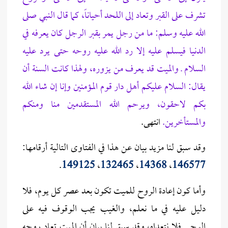
تشرف على القبر وتعاد إلى اللحد أحياناً، كما قال النبي صلى
الله عليه وسلم: ما من رجل يمر بقبر الرجل كان يعرفه في
الدنيا فيسلم عليه إلا رد الله عليه روحه حتى يرد عليه
السلام ـ والميت قد يعرف من يزوره، ولهذا كانت السنة أن
يقال: السلام عليكم أهل دار قوم المؤمنين وإنا إن شاء الله
بكم لاحقون، ويرحم الله المستقدمين منا ومنكم
والمستأخرين.
انتهى.
وقد سبق لنا مزيد بيان عن هذا في الفتاوى التالية أرقامها:
.
149125
،
132465
،
14368
،
146577
وأما كون إعادة الروح للميت تكون بعد عصر كل يوم، فلا
دليل عليه في ما نعلم، والغيب يجب الوقوف فيه على
الوحي فلا نتعداه، وقد سبق لنا بيان أن الميت تعاد روحه