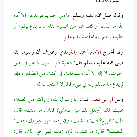
{البقرة:186}.
وقوله صلى الله عليه وسلم:
ما من أحد يدعو بدعاء إلا آتاه
الله ما سأل، أو كف عنه من السوء مثله ما لم يدع بإثم، أو
قطيعة رحم.
رواه
أحمد والترمذي.
وقد أخرج
الإمام أحمد والترمذي
وغيرهما أن رسول الله
صلى الله عليه وسلم قال:
دعوة ذي النون إذ هو في بطن
الحوت: لا إله إلا أنت سبحانك إني كنت من الظالمين، فإنه
لم يدع بها مسلم ربه في شيء قط إلا استجاب له
.
وعن
أبي بن كعب
قلت:
يا رسول الله، إني أكثر من الصلاة
عليك فكم أجعل لك من صلاتي؟ فقال: ما شئت، قال:
قلت: الربع؟ قال: ما شئت، فإن زدت فهو خير لك، قلت:
النصف؟ قال: ما شئت، فإن زدت فهو خير لك، قال: