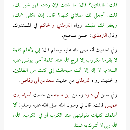
قلت: فالثلثين؟ قال: ما شئت فإن زدت فهو خير لك،
قلت: أجعل لك صلاتي كلها؟ قال: إذن تكفى همك،
ويغفر لك ذنبك
. رواه
الترمذي والحاكم
في المستدرك.
وقال
الترمذي
: حسن صحيح.
وفي الحديث أنه صلى الله عليه وسلم قال:
إني لأعلم كلمة
لا يقولها مكروب إلا فرج الله عنه: كلمة أخي يونس عليه
السلام، لا إله إلا أنت سبحانك إني كنت من الظالمين
.
والحديث رواه
الترمذي
من حديث
سعد بن أبي وقاص
.
وفي سنن
أبي داود
وسنن
ابن ماجه
من حديث
أسماء بنت
عميس
قالت: قال لي رسول الله صلى الله عليه وسلم:
ألا
أعلمك كلمات تقولينهن عند الكرب أو في الكرب: الله،
الله ربي لا أشرك به شيئا.