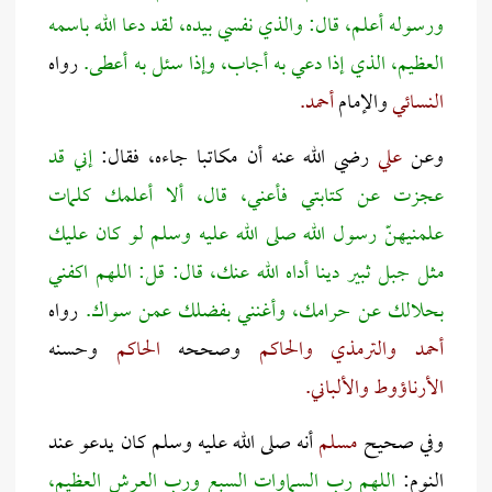
ورسوله أعلم، قال: والذي نفسي بيده، لقد دعا الله باسمه
العظيم، الذي إذا دعي به أجاب، وإذا سئل به أعطى.
رواه
النسائي
والإمام
أحمد.
وعن
علي
رضي الله عنه أن مكاتبا جاءه، فقال:
إني قد
عجزت عن كتابتي فأعني، قال، ألا أعلمك كلمات
علمنيهنّ رسول الله صلى الله عليه وسلم لو كان عليك
مثل جبل ثبير دينا أداه الله عنك، قال: قل: اللهم اكفني
بحلالك عن حرامك، وأغنني بفضلك عمن سواك.
رواه
أحمد والترمذي والحاكم
وصححه
الحاكم
وحسنه
الأرناؤوط والألباني.
وفي صحيح
مسلم
أنه صلى الله عليه وسلم كان يدعو عند
النوم:
اللهم رب السماوات السبع ورب العرش العظيم،