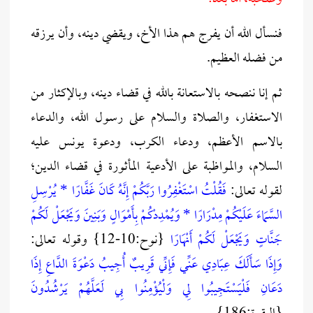
فنسأل الله أن يفرج هم هذا الأخ، ويقضي دينه، وأن يرزقه
من فضله العظيم.
ثم إنا ننصحه بالاستعانة بالله في قضاء دينه، وبالإكثار من
الاستغفار، والصلاة والسلام على رسول الله، والدعاء
بالاسم الأعظم، ودعاء الكرب، ودعوة يونس عليه
السلام، والمواظبة على الأدعية المأثورة في قضاء الدين؛
لقوله تعالى:
فَقُلْتُ اسْتَغْفِرُوا رَبَّكُمْ إِنَّهُ كَانَ غَفَّارًا * يُرْسِلِ
السَّمَاءَ عَلَيْكُمْ مِدْرَارًا * وَيُمْدِدْكُمْ بِأَمْوَالٍ وَبَنِينَ وَيَجْعَلْ لَكُمْ
جَنَّاتٍ وَيَجْعَلْ لَكُمْ أَنْهَارًا
{نوح:10-12} وقوله تعالى:
وَإِذَا سَأَلَكَ عِبَادِي عَنِّي فَإِنِّي قَرِيبٌ أُجِيبُ دَعْوَةَ الدَّاعِ إِذَا
دَعَانِ فَلْيَسْتَجِيبُوا لِي وَلْيُؤْمِنُوا بِي لَعَلَّهُمْ يَرْشُدُونَ