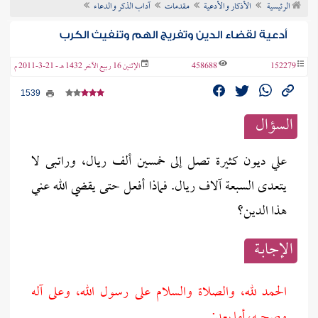
الرئيسية
الأذكار والأدعية
مقدمات
آداب الذكر والدعاء
ن الفتوى
أدعية لقضاء الدين وتفريج الهم وتنفيث الكرب
152279
458688
الإثنين 16 ربيع الآخر 1432 هـ - 21-3-2011 م
1539
السؤال
علي ديون كثيرة تصل إلى خمسين ألف ريال، وراتبى لا
يتعدى السبعة آلاف ريال. فماذا أفعل حتى يقضي الله عني
هذا الدين؟
الإجابــة
الحمد لله، والصلاة والسلام على رسول الله، وعلى آله
وصحبه، أما بعد: