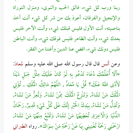
ربنا ورب كل شيء، فالق الحب والنوى، ومنزل التوراة
والإنجيل والفرقان، أعوذ بك من شر كل شيء أنت آخذ
بناصيته، أنت الأول فليس قبلك شيء، وأنت الآخر فليس
بعدك شيء، وأنت الظاهر فليس فوقك شيء، وأنت الباطن
فليس دونك شيء، اقضِ عنا الدين وأغننا من الفقر.
وعن
أنس
قال قال رسول الله صلى الله عليه وسلم
لمعاذ
:
«أَلَا ‌أُعَلِّمُكَ ‌دُعَاءً ‌تَدْعُو ‌بِهِ ‌لَوْ ‌كَانَ ‌عَلَيْكَ مِثْلُ جَبَلٍ دَيْنًا
لَأَدَّى اللَّهُ عَنْكَ؟ قُلْ يَا مُعَاذُ , اللَّهُمَّ مَالِكُ الْمُلْكِ , تُؤْتِي
الْمُلْكَ مَنْ تَشَاءُ, وَتَنْزِعُ الْمُلْكَ مِمَّنْ تَشَاءُ, وَتُعِزُّ مَنْ تَشَاءُ,
وَتُذِلُّ مَنْ تَشَاءُ, بِيَدِكَ الْخَيْرِ إِنَّكَ عَلَى كُلِّ شَيْءٍ قَدِيرٌ, رَحْمَانُ
الدُّنْيَا وَالْآخِرَةِ, تُعْطِيهُمَا مَنْ تَشَاءُ, وَتَمْنَعُ مِنْهُمَا مَنْ تَشَاءُ,
ارْحَمْنِي رَحْمَةً تُغْنِينِي بِهَا عَنْ رَحْمَةِ مَنْ سِوَاكَ»
. رواه
الطبراني