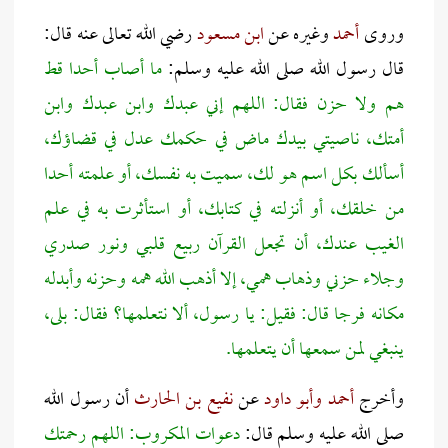
وروى
أحمد
وغيره عن
ابن مسعود
رضي الله تعالى عنه قال:
قال رسول الله صلى الله عليه وسلم:
ما أصاب أحدا قط
هم ولا حزن فقال: اللهم إني عبدك وابن عبدك وابن
أمتك، ناصيتي بيدك ماض في حكمك عدل في قضاؤك،
أسألك بكل اسم هو لك، سميت به نفسك، أو علمته أحدا
من خلقك، أو أنزلته في كتابك، أو استأثرت به في علم
الغيب عندك، أن تجعل القرآن ربيع قلبي ونور صدري
وجلاء حزني وذهاب همي، إلا أذهب الله همه وحزنه وأبدله
مكانه فرجا قال: فقيل: يا رسول، ألا نتعلمها؟ فقال: بلى،
ينبغي لمن سمعها أن يتعلمها.
وأخرج
أحمد وأبو داود
عن
نفيع بن الحارث
أن رسول الله
صلى الله عليه وسلم قال:
دعوات المكروب: اللهم رحمتك