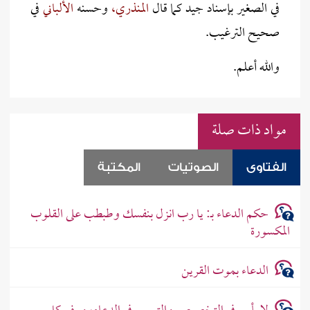
في الصغير بإسناد جيد كما قال
المنذري،
وحسنه
الألباني
في
صحيح الترغيب.
والله أعلم.
مواد ذات صلة
الفتاوى
الصوتيات
المكتبة
حكم الدعاء بـ: يا رب انزل بنفسك وطبطب على القلوب
المكسورة
الدعاء بموت القرين