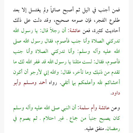
فمن أجنب في اليل ثم أصبح صائماً ولم يغتسل إلا بعد
طلوع الفجر، فإن صومه صحيح، وقد دلت على ذلك
أحاديث كثيرة، فعن
عائشة:
أن رجلاً قال: يا رسول الله
تدركني الصلاة وأنا جنب فأصوم، فقال رسول الله صلى
الله عليه وآله وسلم: وأنا تدركني الصلاة وأنا جنب
فأصوم، فقال: لست مثلنا يا رسول الله قد غفر الله لك ما
تقدم من ذنبك وما تأخر، فقال: والله إني لأرجو أن أكون
أخشاكم لله وأعلمكم بما أتقي
. رواه
أحمد ومسلم وأبو
داود
.
وعن
عائشة وأم سلمة
:
أن النبي صلى الله عليه وآله وسلم
كان يصبح جنباً من جماع ـ غير احتلام ـ ثم يصوم في
رمضان
. متفق عليه.