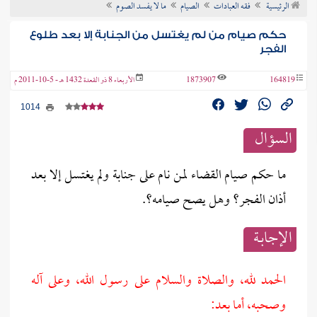
الرئيسية
فقه العبادات
الصيام
ما لا يفسد الصوم
ن الفتوى
حكم صيام من لم يغتسل من الجنابة إلا بعد طلوع
الفجر
164819
1873907
الأربعاء 8 ذو القعدة 1432 هـ - 5-10-2011 م
1014
السؤال
ما حكم صيام القضاء لمن نام على جنابة ولم يغتسل إلا بعد
أذان الفجر؟ وهل يصح صيامه؟.
الإجابــة
الحمد لله، والصلاة والسلام على رسول الله، وعلى آله
وصحبه، أما بعد: