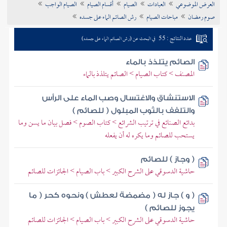
العرض الموضوعي
العبادات
الصيام
أقسام الصيام
الصيام الواجب
تراجم الأعلام
صوم رمضان
مباحات الصيام
رش الصائم الماء على جسده
عدد النتائج : 55
في البحث عن (رش الصائم الماء على جسده)
الصائم يتلذذ بالماء
المصنف > كتاب الصيام > الصائم يتلذذ بالماء
الاستنشاق والاغتسال وصب الماء على الرأس
والتلفف بالثوب المبلول ( للصائم )
بدائع الصنائع في ترتيب الشرائع > كتاب الصوم > فصل بيان ما يسن وما
يستحب للصائم وما يكره له أن يفعله
( وجاز ) للصائم
حاشية الدسوقي على الشرح الكبير > باب الصيام > الجائزات للصائم
( و ) جاز له ( مضمضة لعطش ) ونحوه كحر ( ما
يجوز للصائم )
حاشية الدسوقي على الشرح الكبير > باب الصيام > الجائزات للصائم