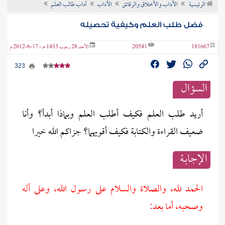
الرئيسية
الآداب والأخلاق والرقائق
الآداب
آداب طالب العلم
ن الفتوى
فضل طلب العلم وكيفية تحصيله
181667
20541
الأحد 28 رجب 1433 هـ - 17-6-2012 م
323
السؤال
أريد طلب العلم فكيف أطلب العلم وبماذا أبدأ؟ وأنا
ضعيف القراءة والكتابة فكيف أقويهما؟ جزاكم الله خيرا
الإجابــة
الحمد لله، والصلاة والسلام على رسول الله، وعلى آله
وصحبه، أما بعد: