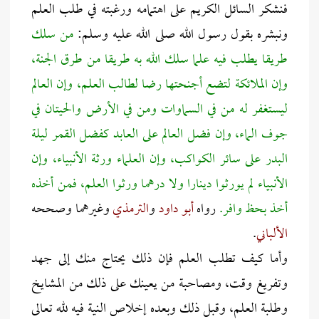
فنشكر السائل الكريم على اهتمامه ورغبته في طلب العلم
ونبشره بقول رسول الله صلى الله عليه وسلم:
من سلك
طريقا يطلب فيه علما سلك الله به طريقا من طرق الجنة،
وإن الملائكة لتضع أجنحتها رضا لطالب العلم، وإن العالم
ليستغفر له من في السماوات ومن في الأرض والحيتان في
جوف الماء، وإن فضل العالم على العابد كفضل القمر ليلة
البدر على سائر الكواكب، وإن العلماء ورثة الأنبياء، وإن
الأنبياء لم يورثوا دينارا ولا درهما ورثوا العلم، فمن أخذه
أخذ بحظ وافر.
رواه
أبو داود
و
الترمذي
وغيرهما وصححه
الألباني
.
وأما كيف تطلب العلم فإن ذلك يحتاج منك إلى جهد
وتفريغ وقت، ومصاحبة من يعينك على ذلك من المشايخ
وطلبة العلم، وقبل ذلك وبعده إخلاص النية فيه لله تعالى