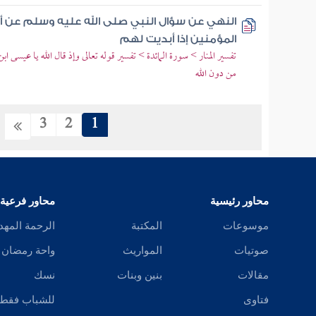
النهي عن سؤال النبي صلى الله عليه وسلم عن أ
المؤمنين إذا أبديت لهم
تفسير المنار > سورة المائدة > تفسير قوله تعالى وإذ قال الله يا عيسى ا
من دون الله
3
2
1
محاور رئيسية
محاور فرعية
موسوعات
المكتبة
الرحمة المهد
صوتيات
المواريث
واحة رمضان
مقالات
بنين وبنات
نسك
فتاوى
للشباب فقط