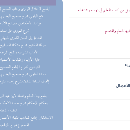
(10) الجامع لأخلاق الراوي وآداب السامع
ل من آداب المعلم في درسه واشتغاله
(8) فتح الباري شرح صحيح البخاري
(7) قواعد الأحكام في مصالح الأنام
 العالم والمتعلم
(6) شرح النووي على مسلم
(5) المدخل إلى السنن الكبرى للبيهقي
(5) مرقاة المفاتيح شرح مشكاة المصابيح
(4) الآداب الشرعية والمنح المرعية
(4) حلية الأولياء وطبقات الأصفياء
مه
(4) التوضيح لشرح الجامع الصحيح
(4) عمدة القاري شرح صحيح البخاري
لأعمال
ا
(3) جامع بيان العلم وفضله لابن عبد البر
(2) إحكام الإحكام شرح عمدة الأحكام
(2) الفقيه والمتفقه
(2) الاستذكار الجامع لمذاهب فقهاء الأمصار
(2) المجموع شرح المهذب