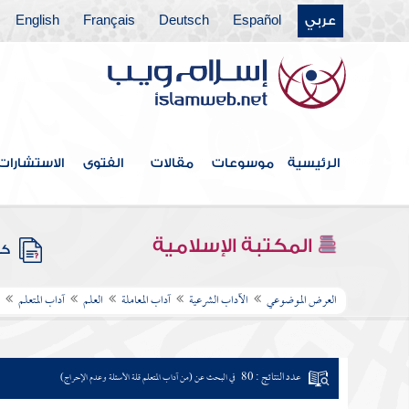
عربي
Español
Deutsch
Français
English
الرئيسية
موسوعات
مقالات
الفتوى
الاستشارات
المكتبة الإسلامية
كتب
العرض الموضوعي
الآداب الشرعية
آداب المعاملة
العلم
آداب المتعلم
عدد النتائج : 80
في البحث عن (من آداب المتعلم قلة الأسئلة وعدم الإحراج)