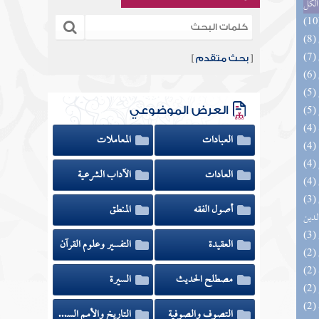
الكل
[
بحث متقدم
]
العرض الموضوعي
العبادات
المعاملات
العادات
الآداب الشرعية
(3) إتحاف السادة المتقين بشرح إحياء علوم
أصول الفقه
المنطق
لدين
العقيدة
التفسير وعلوم القرآن
مصطلح الحديث
السيرة
التصوف والصوفية
التاريخ والأمم السابقة