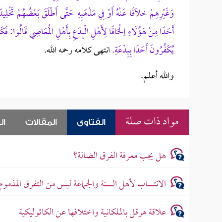
وَغَيْرِهِمْ خلَافًا عَنْهُ أَوْ فِي مَذْهَبِهِ حَتَّى أَطْلَقَ بَعْضُهُمْ تَخْلِيدَ 
أَحَدًا مِنْ هَؤُلَاءِ إلْحَاقًا لِأَهْلِ الْبِدَعِ بِأَهْلِ الْمَعَاصِي قَالُوا: فَكَمَ
يُكَفِّرُونَ أَحَدًا بِبِدْعَةِ.
انتهى كلامه رحمه الله.
والله أعلم.
مواد ذات صلة
الفتاوى
المقالات
ال
هل يجب معرفة الفرق الضالة؟
الانتساب لأهل السنة والجماعة ليس من التفرق المذموم
علاقة هرقل بالملكانية واختلافها عن الكاثوليكية