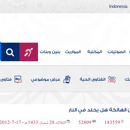
Indonesia
الصوتيات
المكتبة
المواريث
بنين وبنات
لك
الفتاوى الحية
عرض موضوعي
فتاوى 
الهالكة هل يخلد في النار
52809
183559
الثلاثاء 28 شعبان 1433 هـ - 17-7-2012 م