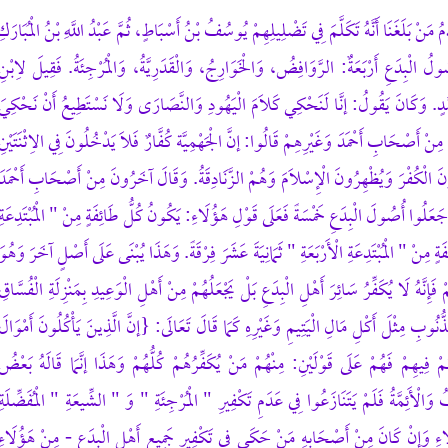
مَنْ بَلَغَنَا أَنَّهُ تَكَلَّمَ فِي تَضْلِيلِهِمْ يُوسُفُ بْنُ أَسْبَاطٍ، ثُمَّ عَبْدُ اللَّهِ بْنُ الْمُبَارَكِ
ولُ الْبِدَعِ أَرْبَعَةٌ: الرَّوَافِضُ، وَالْخَوَارِجُ، وَالْقَدَرِيَّةُ، وَالْمُرْجِئَةُ. فَقِيلَ لِابْنِ
حَمَّدٍ. وَكَانَ يَقُولُ: إنَّا لَنَحْكِي كَلَامَ الْيَهُودِ وَالنَّصَارَى وَلَا نَسْتَطِيعُ أَنْ نَحْكِيَ
َاءِ مِنْ أَصْحَابِ أَحْمَدَ وَغَيْرِهِمْ قَالُوا: إنَّ الْجَهْمِيَّة كُفَّارٌ فَلَا يَدْخُلُونَ فِي الِاثْنَتَيْنِ
ِنُونَ الْكُفْرَ وَيُظْهِرُونَ الْإِسْلَامَ وَهُمْ الزَّنَادِقَةُ. وَقَالَ آخَرُونَ مِنْ أَصْحَابِ أَحْمَدَ
وَجَعَلُوا أُصُولَ الْبِدَعِ خَمْسَةً فَعَلَى قَوْلِ هَؤُلَاءِ: يَكُونُ كُلُّ طَائِفَةٍ مِنْ " الْمُبْتَدِعَةِ
ةٍ مِنْ " الْمُبْتَدِعَةِ الْأَرْبَعَةِ " ثَمَانِيَةَ عَشَرَ فِرْقَةً. وَهَذَا يُبْنَى عَلَى أَصْلٍ آخَرَ وَهُوَ
فَإِنَّهُ لَا يُكَفِّرُ سَائِرَ أَهْلِ الْبِدَعِ بَلْ يَجْعَلُهُمْ مِنْ أَهْلِ الْوَعِيدِ بِمَنْزِلَةِ الْفُسَّاقِ
ُنُوبِ مِثْلَ أَكْلِ مَالِ الْيَتِيمِ وَغَيْرِهِ كَمَا قَالَ تَعَالَى: {إنَّ الَّذِينَ يَأْكُلُونَ أَمْوَالَ
ُمْ فِيهِمْ فَهُمْ عَلَى قَوْلَيْنِ: مِنْهُمْ مَنْ يُكَفِّرُهُمْ كُلُّهُمْ وَهَذَا إنَّمَا قَالَهُ بَعْضُ
َّلَفُ وَالْأَئِمَّةُ فَلَمْ يَتَنَازَعُوا فِي عَدَمِ تَكْفِيرِ " الْمُرْجِئَةِ " وَ " الشِّيعَةِ " الْمُفَضِّلَةِ
ُلَاءِ وَإِنْ كَانَ مِنْ أَصْحَابِهِ مَنْ حَكَى فِي تَكْفِيرِ جَمِيعِ أَهْلِ الْبِدَعِ - مِنْ هَؤُلَاءِ