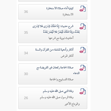
كيفية أداء صلاة الاستخارة
36
الاستخارة
شرح حديث: إِذَا هَلَكَ كِسْرَى فلا كِسْرَى
بَعْدَهُ، وإذَا هَلَكَ قَيْصَرُ فلا قَيْصَرَ بَعْدَهُ
35
أحاديث نبوية مع شرحها
أذكار وأدعية للشفاء من القرآن والسنة
34
أذكار المرض
صلاة الحاجة ركعتان غير الفريضة مع
الدعاء
30
صلاة التسابيح والحاجة
وفاة النبي صلى الله عليه وسلم
وفاة الرسول صلى الله عليه وسلم
26
والوداع الأخير