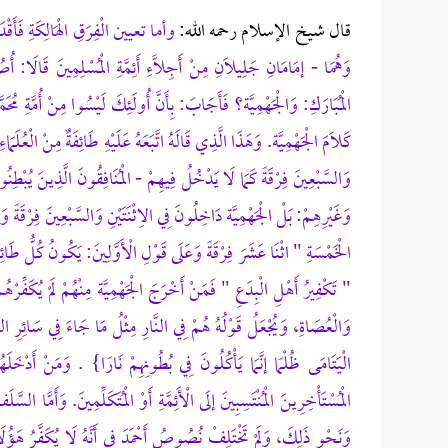
قال شيخ الإسلام رحمه الله:
وأما تعيين الْفِرَقِ الْهَالِكَةِ فَأَقْدَمُ 
وَهُمَا - إمَامَانِ جَلِيلَانِ مِنْ أَجِلَّاءِ أَئِمَّةِ الْمُسْلِمِينَ قَالَا: أُصُ
الْمُبَارَكِ: وَالْجَهْمِيَّة؟ فَأَجَابَ: بِأَنَّ أُولَئِكَ لَيْسُوا مِنْ أُمَّةِ مُ
كَلَامَ الْجَهْمِيَّة. وَهَذَا الَّذِي قَالَهُ اتَّبَعَهُ عَلَيْهِ طَائِفَةٌ مِنْ الْعُلَم
وَالسَّبْعِينَ فِرْقَةً كَمَا لَا يَدْخُلُ فِيهِمْ - الْمُنَافِقُونَ الَّذِينَ يُبْط
وَغَيْرِهِمْ: بَلْ الْجَهْمِيَّة دَاخِلُونَ فِي الِاثْنَتَيْنِ وَالسَّبْعِينَ فِرْقَةً 
الْخَمْسَةِ " اثْنَا عَشَرَ فِرْقَةً وَعَلَى قَوْلِ الْأَوَّلِينَ: يَكُونُ كُلُّ طَائِفَ
" تَكْفِيرُ أَهْلِ الْبِدَعِ " فَمَنْ أَخْرَجَ الْجَهْمِيَّة مِنْهُمْ لَمْ يُكَفِّرْهُمْ 
وَالْعُصَاةِ، وَيُجْعَلُ قَوْلُهُ هُمْ فِي النَّارِ مِثْلُ مَا جَاءَ فِي سَائِرِ الذّ
الْيَتَامَى ظُلْمًا إنَّمَا يَأْكُلُونَ فِي بُطُونِهِمْ نَارًا} . وَمَنْ أَدْخَلَه
الْمُسْتَأْخِرِينَ الْمُنْتَسِبِينَ إلَى الْأَئِمَّةِ أَوْ الْمُتَكَلِّمِينَ. وَأَمَّا الس
وَنَحْوِ ذَلِكَ، وَلَمْ تَخْتَلِفْ نُصُوصُ أَحْمَدَ فِي أَنَّهُ لَا يُكَفَّرُ هَؤ