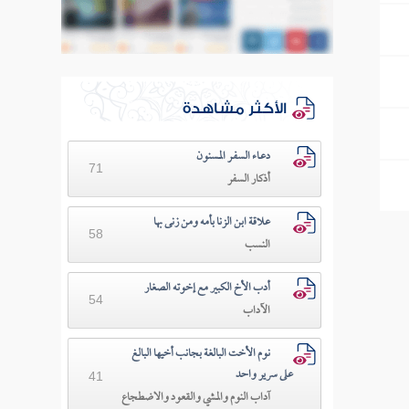
الأكثر مشاهدة
دعـاء السفـر المسنون
71
أذكار السفر
علاقة ابن الزنا بأمه ومن زنى بها
58
النسب
أدب الأخ الكبير مع إخوته الصغار
54
الآداب
نوم الأخت البالغة بجانب أخيها البالغ
على سرير واحد
41
آداب النوم والمشي والقعود والاضطجاع