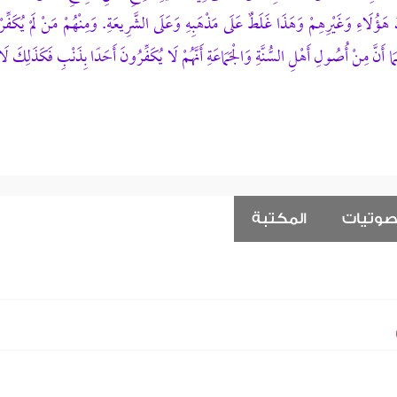
هَؤُلَاءِ وَغَيْرِهِمْ وَهَذَا غَلَطٌ عَلَى مَذْهَبِهِ وَعَلَى الشَّرِيعَةِ. وَمِنْهُمْ مَنْ لَمْ يُكَفِّرْ
ا أَنَّ مِنْ أُصُولِ أَهْلِ السُّنَّةِ وَالْجَمَاعَةِ أَنَّهُمْ لَا يُكَفِّرُونَ أَحَدًا بِذَنْبِ فَكَذَلِكَ لَا
صوتيات
المكتبة