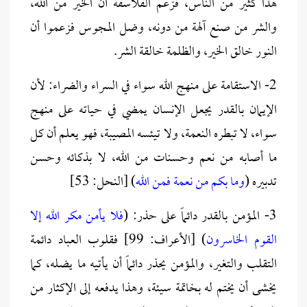
هذا كثير من الناس، فزعم الفلاسفة أن الخير من الله،
والشر من صنع آلهة من دونه، وضل المجوس فزعموا أن
النور خالق الخير، والظلمة خالقة الشر.
2- الاستقامة على منهج الله سواء في السراء والضراء: لأن
الإيمان بالقدر يجعل الإنسان يمضي في حياته على منهج
سواء، لا تبطره النعمة، ولا تيئسه المصيبة، فهو يعلم أن كل
ما أصابه من نعم وحسنات من الله، لا بذكائه وحسن
تدبيره (
وما بكم من نعمة فمن الله
) [النحل: 53]
3- المؤمن بالقدر دائماً على حذر: (
فلا يأمن مكر الله إلا
القوم الخاسرون
) [الأعراف: 99] فقلوب العباد دائمة
التقلب والتغير، والمؤمن يحذر دائماً أن يأتيه ما يضله، كما
يخشى أن يختم له بخاتمة سيئة، وهذا يدفعه إلى الإكثار من