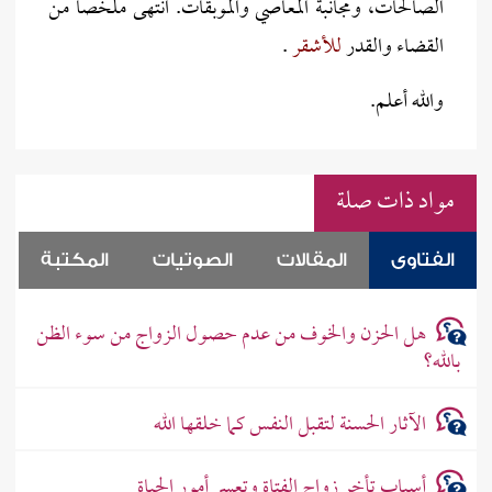
الصالحات، ومجانبة المعاصي والموبقات. انتهى ملخصا من
القضاء والقدر
للأشقر
.
والله أعلم.
مواد ذات صلة
الفتاوى
المقالات
الصوتيات
المكتبة
هل الحزن والخوف من عدم حصول الزواج من سوء الظن
بالله؟
الآثار الحسنة لتقبل النفس كما خلقها الله
أسباب تأخر زواج الفتاة وتعسر أمور الحياة