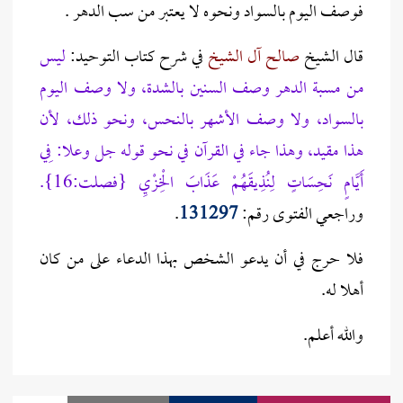
فوصف اليوم بالسواد ونحوه لا يعتبر من سب الدهر .
قال الشيخ
صالح آل الشيخ
في شرح كتاب التوحيد:
ليس
من مسبة الدهر وصف السنين بالشدة، ولا وصف اليوم
بالسواد، ولا وصف الأشهر بالنحس، ونحو ذلك، لأن
هذا مقيد، وهذا جاء في القرآن في نحو قوله جل وعلا: فِي
أَيَّامٍ نَحِسَاتٍ لِنُذِيقَهُمْ عَذَابَ الْخِزْيِ {فصلت:16}.
وراجعي الفتوى رقم:
131297
.
فلا حرج في أن يدعو الشخص بهذا الدعاء على من كان
أهلا له.
والله أعلم.