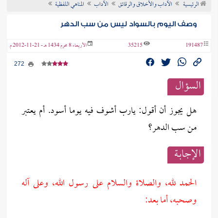
الرئيسية
الآداب والأخلاق والرقائق
الآداب
المناهي اللفظية
ن الفتوى
وصف اليوم بالسواد ليس من سب الدهر
191487
35215
الأربعاء 8 محرم 1434 هـ - 21-11-2012 م
272
السؤال
هل يجوز أن أقول: يارب أشوف فيه يوما أسود. أم يعتبر
من سب الدهر؟
الإجابــة
الحمد لله، والصلاة والسلام على رسول الله، وعلى آله
وصحبه، أما بعد: