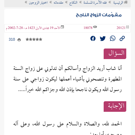
الرئيسية
فقه الأسرة المسلمة
النكاح
مقدماته
اختيار الزوجين
ن الفتوى
مـقـوِّمات الزواج الناجح
20121
18078
الأحد 19 جمادى الأولى 1423 هـ - 28-7-2002 م
310
السؤال
أنا شاب أريد الزواج وأسالكم أن تدلوني على زواج السنة
المطهرة وتنصحوني بأشياء أعملها ليكون زواجي على سنة
رسول الله ويكون ناجحا بإذن الله وجزاكم الله خيراً.....
الإجابــة
الحمد لله، والصلاة والسلام على رسول الله، وعلى آله
وصحبه، أما بعد: