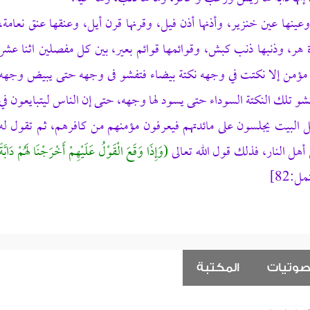
ينها عين خنزير، وأذنها أذن فيل، وقرنها قرن أيل، وعنقها عنق نعامة،
، وذنبها ذنب كبش، وقوائمها قوائم بعير، بين كل مفصلين اثنا عشر
 مؤمن إلا نكتت في وجهه نكتة بيضاء فتفشو فى وجهه حتى يبيض وجهه
شو تلك النكتة السوداء حتى يسود لها وجهه، حتى إن الناس ليتبايعون في
ل البيت يجلسون على مائدتهم فيعرفون مؤمنهم من كافرهم، ثم تقول له
 أهل النار، فذلك قول الله تعالى
(وَإِذَا وَقَعَ الْقَوْلُ عَلَيْهِمْ أَخْرَجْنَا لَهُمْ دَابَّةً
مل:82]
صوتيات
المكتبة