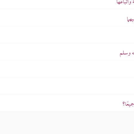
واتباعها
هما
يه وسلم
يعًا؟