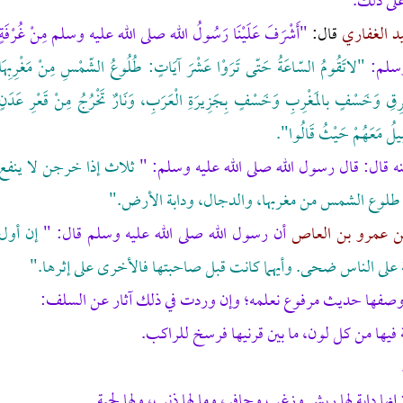
على ذلك.
د الغفاري
قال:
"أَشْرَفَ عَلَيْنَا رَسُولُ الله صلى الله عليه وسلم مِنْ غُرْفَةٍ
ه وسلم:
"لاتَقُومُ السّاعَةُ حَتّى تَرَوْا عَشْرَ آيَاتٍ: طُلُوعُ الشّمْسِ مِنْ مَغْرِبِهَا
ِقِ وَخَسْفٍ بالمَغْرِبِ وَخَسْفٍ بِجَزِيرَةِ الْعَرَبِ، وَنَارٌ تَخْرُجُ مِنْ قَعْرِ عَدَنٍ
ِيلُ مَعَهُمْ حَيْثُ قَالُوا".
ه قال: قال رسول الله صلى الله عليه وسلم: "
ثلاث إذا خرجن لا ينفع
راً: طلوع الشمس من مغربها، والدجال، ودابة الأرض."
 بن عمرو بن العاص
أن رسول الله صلى الله عليه وسلم قال: "
إن أول
على الناس ضحى. وأيهما كانت قبل صاحبتها فالأخرى على إثرها."
ي وصفها حديث مرفوع نعلمه؛ وإن وردت في ذلك آثار عن السلف:
ة فيها من كل لون، ما بين قرنيها فرسخ للراكب.
:
إنها دابة لها ريش وزغب وحافر، وما لها ذنب، ولها لحية.