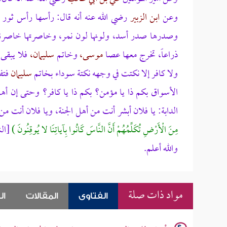
وعن
ابن الزبير
رضي الله عنه أنه قال:
رأسها رأس ثور وع
وصدرها صدر أسد، ولونها لون نمر، وخاصرتها خاصرة هر
ذراعاً، تخرج معها عصا
موسى،
وخاتم
سليمان،
فلا يبقى
ولا كافر إلا نكتت في وجهه نكتة سوداء بخاتم
سليمان
فتف
الأسواق بكم ذا يا مؤمن؟ بكم ذا يا كافر؟ وحتى إن أه
الدابة: يا فلان أبشر أنت من أهل الجنة، ويا فلان أنت من
مِنَ الْأَرْضِ تُكَلِّمُهُمْ أَنَّ النَّاسَ كَانُوا بِآياتِنَا لا يُوقِنُونَ )
[الن
والله أعلم.
مواد ذات صلة
الفتاوى
المقالات
ال