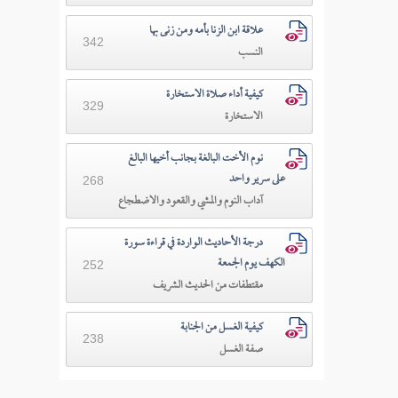
علاقة ابن الزنا بأمه ومن زنى بها
342
النسب
كيفية أداء صلاة الاستخارة
329
الاستخارة
نوم الأخت البالغة بجانب أخيها البالغ
على سرير واحد
268
آداب النوم والمشي والقعود والاضطجاع
درجة الأحاديث الواردة في قراءة سورة
الكهف يوم الجمعة
252
مقتطفات من الحديث الشريف
كيفية الغسل من الجنابة
238
صفة الغسل