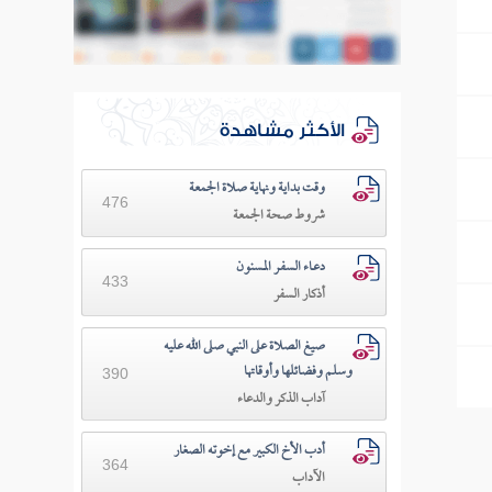
الأكثر مشاهدة
وقت بداية ونهاية صلاة الجمعة
476
شروط صحة الجمعة
دعـاء السفـر المسنون
433
أذكار السفر
صيغ الصلاة على النبي صلى الله عليه
وسلم وفضائلها وأوقاتها
390
آداب الذكر والدعاء
أدب الأخ الكبير مع إخوته الصغار
364
الآداب