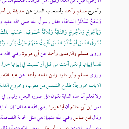
الأرض، قيل: من مكة، وقيل: من غيرها... فتكلم الناس 
وأخرج
مسلم وأحمد
وأصحاب السنن عن
حذيفة بن أسي
وَنَحْنُ نَتَذَاكَرُ السّاعَةَ، فقال رسولُ الله صلى الله علي
وَيَأْجُوجُ وَمَأْجُوجُ وَالدّابّةُ وَثَلاَثَةُ خُسُوفٍ: خَسْفٍ بالمَشْر
تَسُوقُ النّاسَ أَوْ تَحْشُرُ النّاسَ فَتَبِيتُ مَعَهُمْ حَيْثُ بَاتُوا، وَتَق
وروى
مسلم والترمذي وأحمد
عن
أبي هريرة
رضي الله عن
نفساً إيمانها لم تكن آمنت من قبل أو كسبت في إيمانها خي
وروى
مسلم وأبو داود وابن ماجه وأحمد
عن
عبد الله
الآيات خروجاً: طلوع الشمس من مغربها، وخروج الدابة 
ولا نعلم أن هذه الدابة تكون على صورة البغل، وليس ف
فعن
ابن أبي حاتم
أن
أبا هريرة
رضي الله عنه قال:
إن الداب
وقال
ابن عباس
رضي الله عنهما:
هي مثل الحربة الضخمة.
وعن أمير المؤمنين
علي بن أبي طالب
رضي الله عنه أنه قال