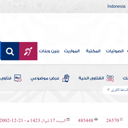
Indonesia
الصوتيات
المكتبة
المواريث
بنين وبنات
لك
الفتاوى الحية
عرض موضوعي
فتاوى 
لساعة الكبرى
485448
26570
السبت 17 شوال 1423 هـ - 21-12-2002 م