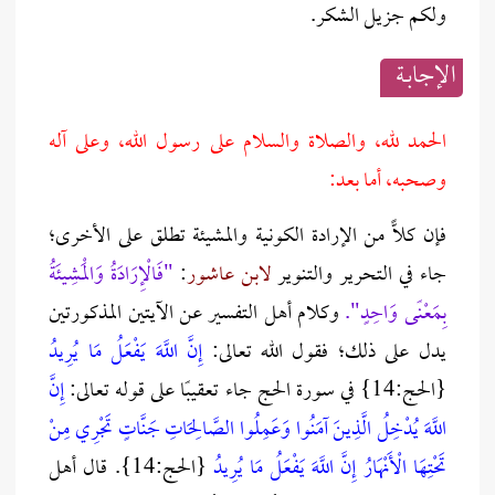
ولكم جزيل الشكر.
الإجابــة
الحمد لله، والصلاة والسلام على رسول الله، وعلى آله
وصحبه، أما بعد:
فإن كلًّا من الإرادة الكونية والمشيئة تطلق على الأخرى؛
جاء في التحرير والتنوير
لابن عاشور
:
"فَالْإِرَادَةُ وَالْمَشِيئَةُ
بِمَعْنًى وَاحِدٍ".
وكلام أهل التفسير عن الآيتين المذكورتين
يدل على ذلك؛ فقول الله تعالى:
إِنَّ اللَّهَ يَفْعَلُ مَا يُرِيدُ
{الحج:14} في سورة الحج جاء تعقيبًا على قوله تعالى:
إِنَّ
اللَّهَ يُدْخِلُ الَّذِينَ آمَنُوا وَعَمِلُوا الصَّالِحَاتِ جَنَّاتٍ تَجْرِي مِنْ
تَحْتِهَا الْأَنْهَارُ إِنَّ اللَّهَ يَفْعَلُ مَا يُرِيدُ
{الحج:14}. قال أهل