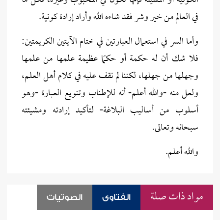
الكونية أو المشيئة فإنها تكون في المحبوب وغيره، فكل ما
في العالم من خير وشر فقد شاءه الله وأراد إرادة كونية.
وأما السر في استعمال العبارتين في ختام الآيتين الكريمتين:
فلا شك أن له حكمة أو حكمًا عظيمة علمها من علمها
وجهلها من جهلها، لكننا لم نقف عليه في كلام أهل العلم،
ولعل منه -والله أعلم- أنه للإطناب وتنويع العبارة -وهو
أسلوب من أساليب البلاغة- لتأكيد إرادته ومشيئته
سبحانه وتعالى.
والله أعلم.
مواد ذات صلة
الفتاوى
الصوتيات