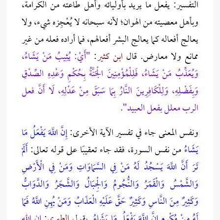
التفسير: يفعل ما يريد بأوليائه وأهل طاعته من الكرامة،
وبأهل معصيته من الهوان؛ لأنه سبحانه لا يُعْجِزه شيء، ولا
يعالج أفعاله كما يعالج البشر أفعالهم، فما أراده فعله من غير
ممانع ولا معارض. قال
ابن كثير
:
"أَيْ: يُثِيبُ مَنْ يَشَاءُ،
وَيُعَذِّبُ مَنْ يَشَاءُ، فَلِلْمُؤْمِنِينَ الْجَنَّةُ بِحُكْمِ وَعْدِهِ الصِّدْقِ
وَبِفَضْلِهِ، وَلِلْكَافِرِينَ النَّارُ بِمَا سَبَقَ مِنْ عَدْلِهِ، لَا أَنَّ فعل
الرب معلل بفعل العبيد".
ونفس المعنى جاء في تفسير الآية الأخرى:
إِنَّ اللَّهَ يَفْعَلُ مَا
يَشَاء
ُ من نفس السورة، فقد جاء تعقيبًا على قوله تعالى:
أَلَمْ
تَرَ أَنَّ اللَّهَ يَسْجُدُ لَهُ مَنْ فِي السَّمَاوَاتِ وَمَنْ فِي الْأَرْضِ
وَالشَّمْسُ وَالْقَمَرُ وَالنُّجُومُ وَالْجِبَالُ وَالشَّجَرُ وَالدَّوَابُّ
وَكَثِيرٌ مِنَ النَّاسِ وَكَثِيرٌ حَقَّ عَلَيْهِ الْعَذَابُ وَمَنْ يُهِنِ اللَّهُ فَمَا
لَهُ مِنْ مُكْرِمٍ إِنَّ اللَّهَ يَفْعَلُ مَا يَشَاء
ُ. يقول
الطبري
:
إن الله