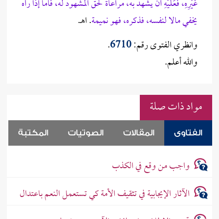
غَيْرِهِ، فَعَلَيْهِ أن يشهد به، مراعاة لحق المشهود له، فأما إذا رآه
يخفي مالا لنفسه، فذكره، فهو نميمة
. اهـ.
وانظري الفتوى رقم:
6710
.
والله أعلم.
مواد ذات صلة
الفتاوى
المقالات
الصوتيات
المكتبة
واجب من وقع في الكذب
الآثار الإيجابية في تثقيف الأمة كي تستعمل النعم باعتدال