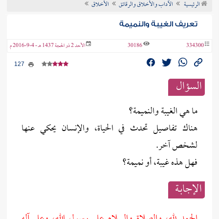
الرئيسية
الآداب والأخلاق والرقائق
الأخلاق
ن الفتوى
تعريف الغيبة والنميمة
334300
30186
الأحد 2 ذو الحجة 1437 هـ - 4-9-2016 م
127
السؤال
ما هي الغيبة والنميمة؟
هناك تفاصيل تحدث في الحياة، والإنسان يحكي عنها
لشخص آخر.
فهل هذه غيبة، أو نميمة؟
الإجابــة
الحمد لله، والصلاة والسلام على رسول الله، وعلى آله