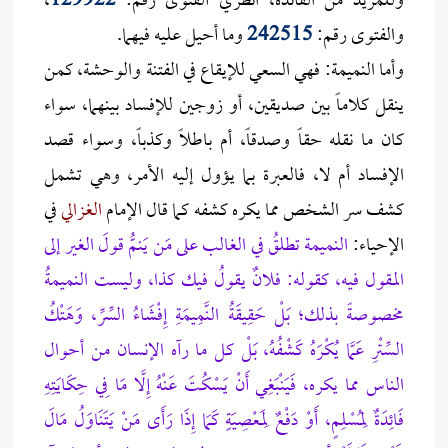
وللمزيد من الفائدة، انظري الفتوى رقم:
129922
،
والفتوى رقم:
242515
وما أحيل عليه فيهما.
وأما النميمة: فهي السعي للإيقاع في الفتنة والوحشة، كمن
ينقل كلاماً بين صديقين، أو زوجين للإفساد بينهما، سواء
كان ما نقله حقاً وصدقاً، أم باطلاً وكذباً، وسواء قصد
الإفساد أم لا، فالعبرة بما يؤول إليه الأمر، وهي تشمل
كشف سر الشخص مما يكره كشفه كما قال الإمام
الغزالي
في
الإحياء:
النميمة تطلقُ في الغالب على مَن يَنمُّ قولَ الغير إلى
المقول فيه، كقوله: فلانٌ يقولُ فيك كذا، وليست النميمةُ
مخصوصةً بذلك؛ بَلْ حَقِيقَةُ النَّمِيمَةِ إِفْشَاءُ السِّرِّ، وَهَتْكُ
السِّتْرِ عَمَّا يُكْرَهُ كَشْفُهُ، بَلْ كل ما رآه الإنسان من أحوال
الناس مما يكره، فَيَنْبَغِي أَنْ يَسْكُتَ عَنْهُ إِلَّا مَا فِي حِكَايَتِهِ
فَائِدَةٌ لِمُسْلِمٍ، أَوْ دَفْعٌ لِمَعْصِيَةٍ كَمَا إِذَا رَأَى مَنْ يَتَنَاوَلُ مَالَ