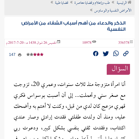
الرئيسية
طب وإعلام وقضايا معاصرة
قضايا طبية
ن الفتوى
الأمراض النفسية والوساوس
الذكر والدعاء من أهم أسباب الشفاء من الأمراض
النفسية
356578
10978
الخميس 26 شوال 1438 هـ - 20-7-2017 م
147
السؤال
أنا امرأة متزوجة منذ ثلاث سنوات، وعمري 20، تزوجت
مع صغر سني وتحملت... إلى أن أصبت بوسواس فكري
قهري مزعج كان لدي من قبل، وكنت لا أهتم به وأضحك
عليه، ومنذ أن ولدت طفلتي فقدت إرادتي وصار عندي
اكتئاب، وفقدت ثقتي بنفسي بشكل كبير، ودعوت ربي