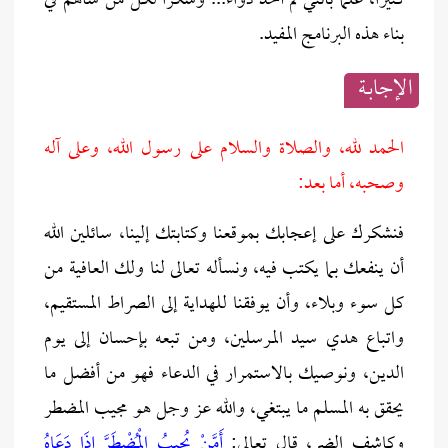
كثيرا، علما بأنني لم آخذ دواء... وشكرا لكل من ساهم في
بناء هذه البرنامج المفيد.
الإجابــة
الحمد لله، والصلاة والسلام على رسول الله، وعلى آله
وصحبه، أما بعد:
فنشكرك على إعجابك بموقعنا وكتابتك إلينا، سائلين الله
أن ينفعك بما يكتب فيه، ونسأله تعالى لنا ولك العافية من
كل سوء وبلاء، وأن يوفقنا للهداية إلى الصراط المستقيم،
واتباع هدي سيد المرسلين، ومن تبعه بإحسان إلى يوم
الدين، ونوصيك بالاستمرار في الدعاء فهو من أفضل ما
يحقق به المسلم ما يبتغي، والله عز وجل هو مجيب المضطر
وكاشف الضر، قال تعالى:
أَمَّنْ يُجِيبُ الْمُضْطَرَّ إِذَا دَعَاهُ