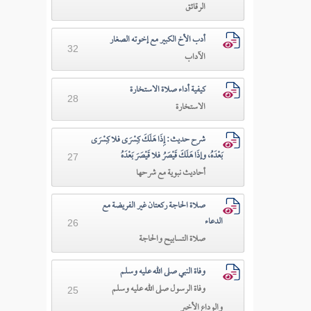
الرقائق
أدب الأخ الكبير مع إخوته الصغار
32
الآداب
كيفية أداء صلاة الاستخارة
28
الاستخارة
شرح حديث: إِذَا هَلَكَ كِسْرَى فلا كِسْرَى
بَعْدَهُ، وإذَا هَلَكَ قَيْصَرُ فلا قَيْصَرَ بَعْدَهُ
27
أحاديث نبوية مع شرحها
صلاة الحاجة ركعتان غير الفريضة مع
الدعاء
26
صلاة التسابيح والحاجة
وفاة النبي صلى الله عليه وسلم
وفاة الرسول صلى الله عليه وسلم
25
والوداع الأخير