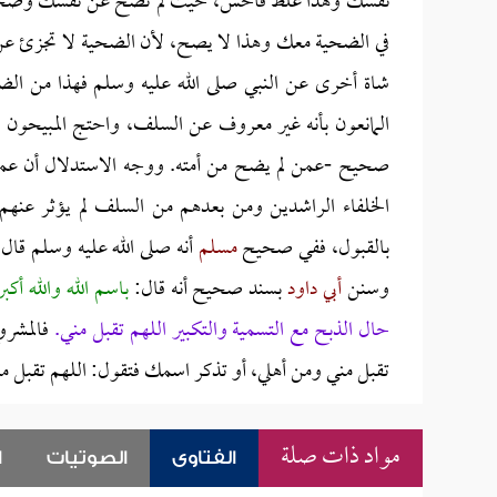
نفسك وهذا غلط فاحش، حيث لم تضح عن نفسك وضحيت ع
في الضحية معك وهذا لا يصح، لأن الضحية لا تجزئ عن 
شاة أخرى عن النبي صلى الله عليه وسلم فهذا من الضحي
المانعون بأنه غير معروف عن السلف، واحتج المبيحون 
صحيح -عمن لم يضح من أمته. ووجه الاستدلال أن عم
الخلفاء الراشدين ومن بعدهم من السلف لم يؤثر عنهم ف
بالقبول، ففي صحيح
مسلم
أنه صلى الله عليه وسلم قا
وسنن
أبي داود
بسند صحيح أنه قال:
باسم الله والله أكب
حال الذبح مع التسمية والتكبير اللهم تقبل مني.
فالمشرو
تقبل مني ومن أهلي، أو تذكر اسمك فتقول: اللهم تقبل من 
مواد ذات صلة
الفتاوى
الصوتيات
ا