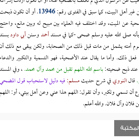
ن الرسول الذي لم تكلف بالضحية عنه، أو أن تكون أردت إشراكه
غير أهل البيت، كما سبق في الفتوى رقم:
13946
. أو أن تكون ذبحت
ة عن الميت، وقد اختلف فيه العلماء بين مبيح له وبين مانع، واحتج
بأنه صلى الله عليه وسلم ضحى -كما في مسند
أحمد
وسنن
أبي داود
بسند
وم أمته يشمل من مات قبل ذلك من الصحابة، ولكن يبقى مع ذلك أن
عل ذلك. وأما ما يقال عند الأضحية، فهو التسمية والتكبير والدعاء
ل عند ذبح ضحيته:
باسم الله اللهم تقبل من محمد وآل محمد.
، وفي المسند
ر.
قال
النووي
في شرح حديث
مسلم:
فيه دليل لاستحباب قول المضحي
ع أن تسمي وتكبر، وأن تقول: اللهم هذا عني وعن أهل بيتي، أو: اللهم
فلان وآل فلان. والله أعلم.
لمكتبة