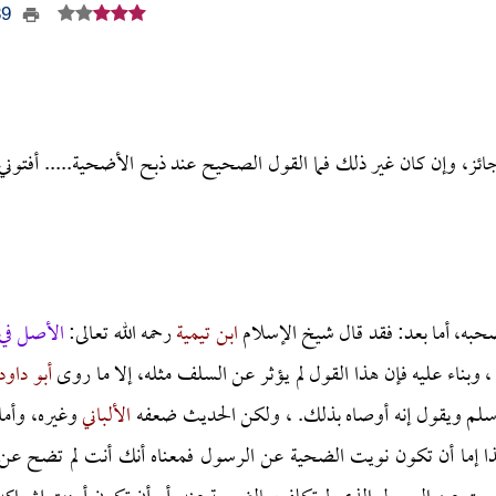
539
ائز، وإن كان غير ذلك فما القول الصحيح عند ذبح الأضحية..... أفتوني
صحبه، أما بعد: فقد قال شيخ الإسلام
ابن تيمية
رحمه الله تعالى:
الأصل في
، وبناء عليه فإن هذا القول لم يؤثر عن السلف مثله، إلا ما روى
أبو داود
سلم ويقول إنه أوصاه بذلك. ، ولكن الحديث ضعفه
الألباني
وغيره، وأما
ذا إما أن تكون نويت الضحية عن الرسول فمعناه أنك أنت لم تضح عن