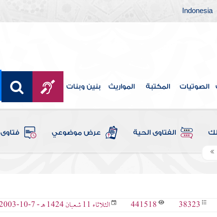
Indonesia
الصوتيات
المكتبة
المواريث
بنين وبنات
لك
الفتاوى الحية
عرض موضوعي
فتاوى 
441518
38323
الثلاثاء 11 شعبان 1424 هـ - 7-10-2003 م