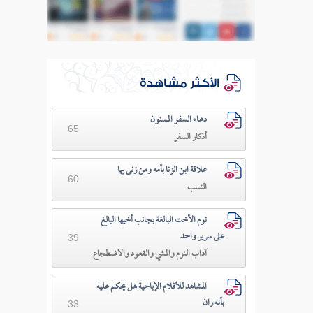
الأكثر مشاهدة
دعـاء السفـر المسنون
65
أذكار السفر
علاقة ابن الزنا بأمه ومن زنى بها
60
النسب
نوم الأخت البالغة بجانب أخيها البالغ
على سرير واحد
39
آداب النوم والمشي والقعود والاضطجاع
المشاهد للأفلام الإباحية هل يحكم عليه
بأنه زان
33