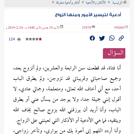
الرئيسية
الأذكار والأدعية
أذكار وأدعية متفرقة
ن الفتوى
أدعية لتيسير الأمور ومنها الزواج
392605
25978
الأحد 19 جمادى الآخر 1440 هـ - 24-2-2019 م
124
السؤال
أنا فتاة، قد قطعت سن الرابعة والعشرين، ولم أتزوج بعد،
وجميع صاحباتي وقريباتي قد تزوجن، ولم يطرق الباب
أحد، مع أني أخاف الله تعالى، ومتعلمة، وجمالي عادي، لا
أقول إنني جميلة جدا، ولا يوجد من يسأل عني أو يطرق
الباب، وأنا أريد أن يرزقني الله بزوج صالح يخاف الله
ويتقيه، فما هي الأدعية أو الأذكار التي تعينني على الزواج.
وأنا أردد اللهم إني أعوذ بك من بواري، وتأخر زواجي،