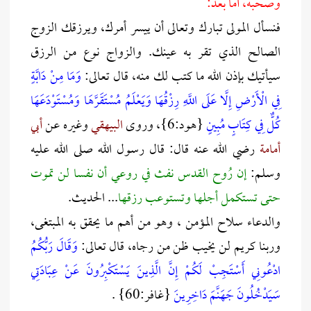
وصحبه، أما بعد:
فنسأل المولى تبارك وتعالى أن ييسر أمرك، ويرزقك الزوج
الصالح الذي تقر به عينك. والزواج نوع من الرزق
سيأتيك بإذن الله ما كتب لك منه، قال تعالى:
وَمَا مِنْ دَابَّةٍ
فِي الْأَرْضِ إِلَّا عَلَى اللَّهِ رِزْقُهَا وَيَعْلَمُ مُسْتَقَرَّهَا وَمُسْتَوْدَعَهَا
كُلٌّ فِي كِتَابٍ مُبِينٍ
{هود:6}، وروى
البيهقي
وغيره عن
أبي
أمامة
رضي الله عنه قال: قال رسول الله صلى الله عليه
وسلم:
إن
رُوح القدس نفث في روعي أن نفسا لن تموت
حتى تستكمل أجلها وتستوعب رزقها
... الحديث.
والدعاء سلاح المؤمن ، وهو من أهم ما يحقق به المبتغى،
وربنا كريم لن يخيب ظن من رجاه، قال تعالى:
وَقَالَ رَبُّكُمُ
ادْعُونِي أَسْتَجِبْ لَكُمْ إِنَّ الَّذِينَ يَسْتَكْبِرُونَ عَنْ عِبَادَتِي
سَيَدْخُلُونَ جَهَنَّمَ دَاخِرِينَ
{غافر:60} .