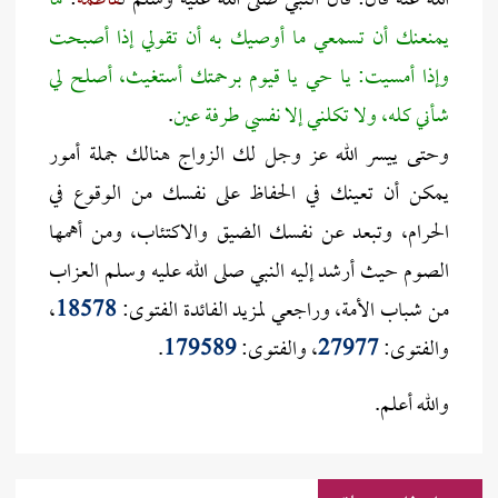
الله عنه قال: قال النبي صلى الله عليه وسلم ل
فاطمة
:
ما
يمنعنك أن تسمعي ما أوصيك به أن تقولي إذا أصبحت
وإذا أمسيت: يا حي يا قيوم برحمتك أستغيث، أصلح لي
شأني كله، ولا تكلني إلا نفسي طرفة عين
.
وحتى ييسر الله عز وجل لك الزواج هنالك جملة أمور
يمكن أن تعينك في الحفاظ على نفسك من الوقوع في
الحرام، وتبعد عن نفسك الضيق والاكتئاب، ومن أهمها
الصوم حيث أرشد إليه النبي صلى الله عليه وسلم العزاب
من شباب الأمة، وراجعي لمزيد الفائدة الفتوى:
18578
،
والفتوى:
27977
، والفتوى:
179589
.
والله أعلم.