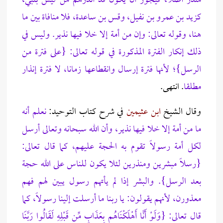
منذر أصلا، فيجوز أن يكون قد أنذرهم من ليس بنبي،
كزيد بن عمرو بن نفيل، وقس بن ساعدة، فلا منافاة بين ما
هنا، وقوله تعالى: وإن من أمة إلا خلا فيها نذير. وليس في
ذلك إنكار الفترة المذكورة في قوله تعالى: {على فترة من
الرسل}؛ لأنها فترة إرسال وانقطاعها زمانا، لا فترة إنذار
مطلقا
. انتهى.
وقال الشيخ
ابن عثيمين
في شرح كتاب التوحيد:
نعلم أنه
ما من أمة إلا خلا فيها نذير، وأن الله سبحانه وتعالى أرسل
لكل أمة رسولاً تقوم به الحجة عليهم، كما قال تعالى:
{رسلاً مبشرين ومنذرين لئلا يكون للناس على الله حجة
بعد الرسل}. والبشر إذا لم يأتهم رسول يبين لهم فهم
معذورن، لأنهم يقولون: يا ربنا ما أرسلت إلينا رسولاً، كما
قال تعالى: {وَلَوْ أَنَّا أَهْلَكْنَاهُم بِعَذَابٍ مِّن قَبْلِهِ لَقَالُوا رَبَّنَا