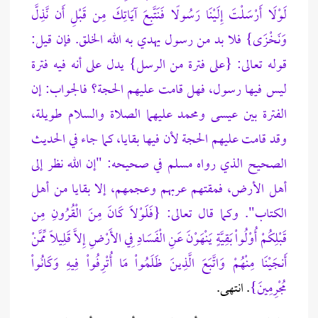
لَوْلَا أَرْسَلْتَ إِلَيْنَا رَسُولًا فَنَتَّبِعَ آيَاتِكَ مِن قَبْلِ أَن نَّذِلَّ
وَنَخْزَى} فلا بد من رسول يهدي به الله الخلق. فإن قيل:
قوله تعالى: {على فترة من الرسل} يدل على أنه فيه فترة
ليس فيها رسول، فهل قامت عليهم الحجة؟ فالجواب: إن
الفترة بين عيسى ومحمد عليهما الصلاة
والسلام طويلة،
وقد قامت عليهم الحجة لأن فيها بقايا، كما جاء في الحديث
الصحيح الذي رواه مسلم في صحيحه: "إن الله نظر إلى
أهل الأرض، فمقتهم عربهم وعجمهم، إلا بقايا من أهل
الكتاب". وكما قال تعالى: {فَلَوْلاَ كَانَ مِنَ الْقُرُونِ مِن
قَبْلِكُمْ أُوْلُواْ بَقِيَّةٍ يَنْهَوْنَ عَنِ الْفَسَادِ فِي الأَرْضِ إِلاَّ قَلِيلاً مِّمَّنْ
أَنجَيْنَا مِنْهُمْ وَاتَّبَعَ الَّذِينَ ظَلَمُواْ مَا أُتْرِفُواْ فِيهِ وَكَانُواْ
مُجْرِمِينَ}
. انتهى.