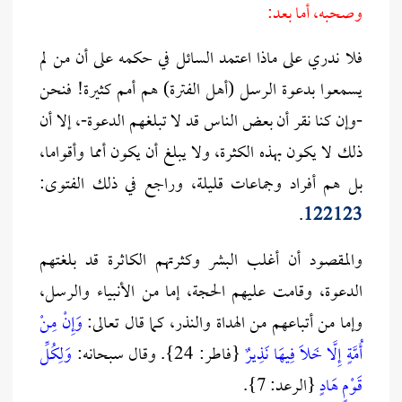
وصحبه، أما بعد:
فلا ندري على ماذا اعتمد السائل في حكمه على أن من لم
يسمعوا بدعوة الرسل (أهل الفترة) هم أمم كثيرة! فنحن
-وإن كنا نقر أن بعض الناس قد لا تبلغهم الدعوة-، إلا أن
ذلك لا يكون بهذه الكثرة، ولا يبلغ أن يكون أمما وأقواما،
بل هم أفراد وجماعات قليلة، وراجع في ذلك الفتوى:
.
122123
والمقصود أن أغلب البشر وكثرتهم الكاثرة قد بلغتهم
الدعوة، وقامت عليهم الحجة، إما من الأنبياء والرسل،
وإما من أتباعهم من الهداة والنذر، كما قال تعالى:
وَإِنْ مِنْ
أُمَّةٍ إِلَّا خَلَا فِيهَا نَذِيرٌ
{فاطر: 24}. وقال سبحانه:
وَلِكُلِّ
قَوْمٍ هَادٍ
{الرعد: 7}.