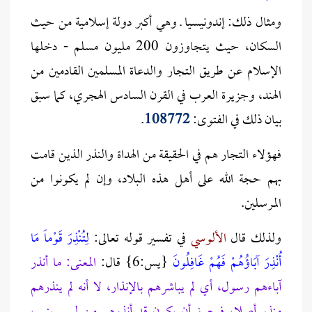
ومثال ذلك: إندونيسيا ـ وهي أكبر دولة إسلامية من حيث
السكان، حيث يتجاوزون 200 مليون مسلم - دخلها
الإسلام عن طريق التجار والدعاة المسلمين القادمين من
الهند، وجزيرة العرب في القرن السادس الهجري، كما سبق
بيان ذلك في الفتوى:
108772
.
فهؤلاء التجار هم في الحقيقة من الهداة والنذر الذين قامت
بهم حجة الله على أهل هذه البلاد، وإن لم يكونوا من
المرسلين.
ولذلك قال
الألوسي
في تفسير قوله تعالى:
لِتُنْذِرَ قَوْماً مَا
أُنْذِرَ آبَاؤُهُمْ فَهُمْ غَافِلُونَ
{يس:6} قال:
المعنى: ما أنذر
آباءهم رسول، أي لم يباشرهم بالإنذار، لا أنه لم ينذرهم