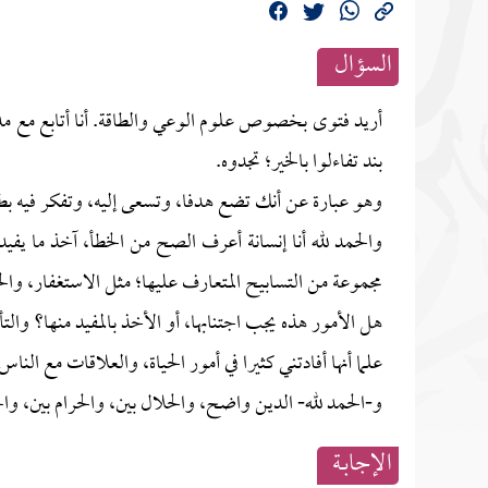
السؤال
أريد فتوى بخصوص علوم الوعي والطاقة. أنا أتابع مع م
بند تفاءلوا بالخير؛ تجدوه.
وهو عبارة عن أنك تضع هدفا، وتسعى إليه، وتفكر فيه بطريق
والحمد لله أنا إنسانة أعرف الصح من الخطأ، آخذ ما يفيد
مجموعة من التسابيح المتعارف عليها؛ مثل الاستغفار، وال
هل الأمور هذه يجب اجتنابها، أو الأخذ بالمفيد منها؟ وال
علما أنها أفادتني كثيرا في أمور الحياة، والعلاقات مع الناس
و-الحمد لله- الدين واضح، والحلال بين، والحرام بين، وال
الإجابــة