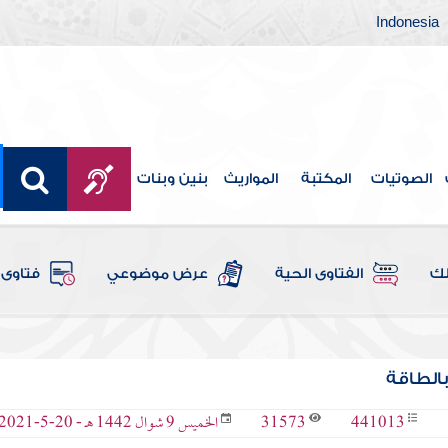
Indonesia
الصوتيات
المكتبة
المواريث
بنين وبنات
لك
الفتاوى الحية
عرض موضوعي
فتاوى 
بالطاقة
31573
441013
الخميس 9 شوال 1442 هـ - 20-5-2021 م