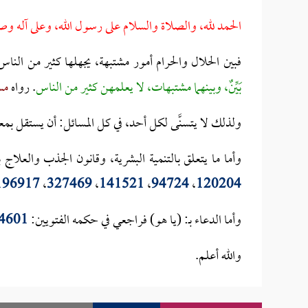
الحمد لله، والصلاة والسلام على رسول الله، وعلى آله وص
فبين الحلال والحرام أمور مشتبهة، يجهلها كثير من النا
بَيِّنٌ، وبينهما مشتبهات، ‌لا ‌يعلمهن ‌كثير ‌من ‌الناس
. رواه
مس
ولذلك لا يتسنَّى لكل أحد، في كل المسائل: أن يستقل بمع
وأما ما يتعلق بالتنمية البشرية، وقانون الجذب والعلاج
196917
،
327469
،
141521
،
94724
،
120204
وأما الدعاء بـ: (يا هو) فراجعي في حكمه الفتويين:
4601
والله أعلم.