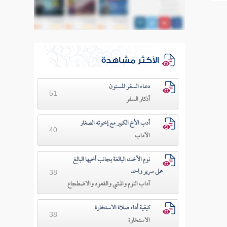
الأكثر مشاهدة
دعـاء السفـر المسنون
51
أذكار السفر
أدب الأخ الكبير مع إخوته الصغار
40
الآداب
نوم الأخت البالغة بجانب أخيها البالغ
على سرير واحد
38
آداب النوم والمشي والقعود والاضطجاع
كيفية أداء صلاة الاستخارة
38
الاستخارة