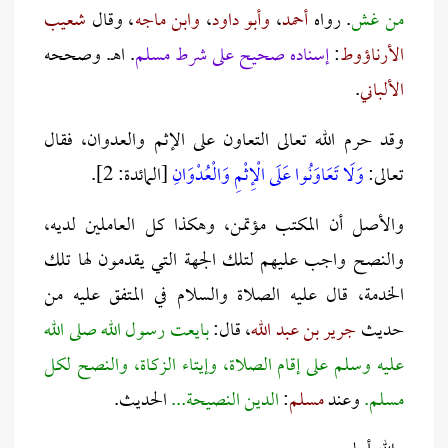
من غش
. رواه
أحمد
،
وأبو داود
،
وابن ماجه
، وقال
شعيب
الأرناؤوط
:
إسناده صحيح على شرط مسلم
. اهـ. وصححه
الألباني
.
وقد حرم الله تعالى التعاون على الإثم والعدوان، فقال
تعالى:
وَلَا تَعَاوَنُوا عَلَى الْإِثْمِ وَالْعُدْوَانِ
[المائدة: 2].
والأصل أن المكتب مؤتمن، وهكذا كل العاملين لديه،
والنصح واجب عليهم لتلك الجهة التي يقدمون لها تلك
الخدمة، قال عليه الصلاة والسلام في المتفق عليه من
حديث
جرير بن عبد الله
، قال:
بايعت رسول الله صلى الله
عليه وسلم على إقام الصلاة، وإيتاء الزكاة، والنصح لكل
مسلم.
وعند
مسلم
:
الدين النصيحة...
الحديث.