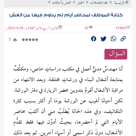
الرئيسية
فقه المعاملات
الخيار
الغش وأحكامه
ن الفتوى
كتابة الموظف لمحاضر أيام لم يداوم فيها من الغش
519052
82
الإثنين 7 ربيع الآخر 1447 هـ - 29-9-2025 م
7
السؤال
أنا مهندسٌ مدنيٌّ أعمل في مكتب دراساتٍ خاص، ومكلَّفٌ
بمتابعة أشغال البناء في ورشاتٍ مختلفة. وبعد الانتهاء من
مراقبة الأشغال أقومُ بتدوين محضر الزيارة في دفتر الورشة.
لكن أحيانًا أغيب عن الورشة يومًا أو أكثر بسبب كثرة
التكاليف، وفي هذه الحالة يُطلَبُ مني أن أكتبَ محاضر
الأيام التي لم أحضرها، بحيثُ أدوِّن فيها فقط تقدُّم
الأشغال، دونَ ذكرِ اسمي أو أسماء آخرين. ثم بعد ذلك