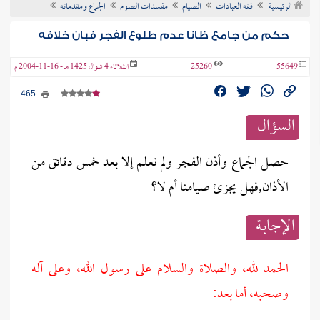
الرئيسية
فقه العبادات
الصيام
مفسدات الصوم
الجماع ومقدماته
ن الفتوى
حكم من جامع ظانا عدم طلوع الفجر فبان خلافه
55649
25260
الثلاثاء 4 شوال 1425 هـ - 16-11-2004 م
465
السؤال
حصل الجماع وأذن الفجر ولم نعلم إلا بعد خمس دقائق من
الأذان,فهل يجزئ صيامنا أم لا؟
الإجابــة
الحمد لله، والصلاة والسلام على رسول الله، وعلى آله
وصحبه، أما بعد: