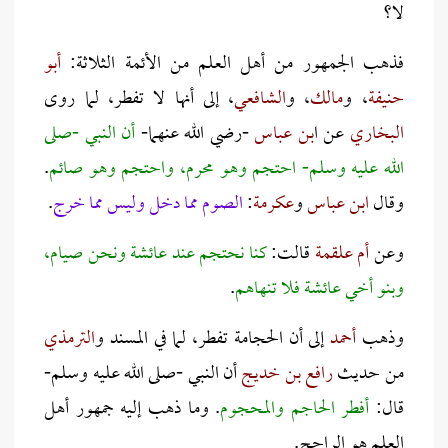
لا؟
فذهب الجمهور من أهل العلم من الأئمة الثلاثة:
أبو
حنيفة
، و
مالك
، و
الشافعي
، إلى أنها لا تفطر، لما روى
البخاري
عن ا
بن عباس
-رضي الله عنهما-
أن النبي -صلى
الله عليه وسلم- احتجم وهو محرم، واحتجم وهو صائم
.
وقال
ابن عباس
و
عكرمة
:
الصوم مما دخل وليس مما خرج
.
وعن
أم علقمة
قالت:
كنا نحتجم عند عائشة ونحن صيام،
وبنو أخي عائشة فلا تنهاهم
.
وذهب
أحمد
إلى أن الحجامة تفطر، لما في المسند و
الترمذي
من حديث
رافع بن خديج
أن النبي -صلى الله عليه وسلم-
قال:
أفطر الحاجم والمحجوم
. وما ذهب إليه جمهور أهل
العلم هو الراجح.