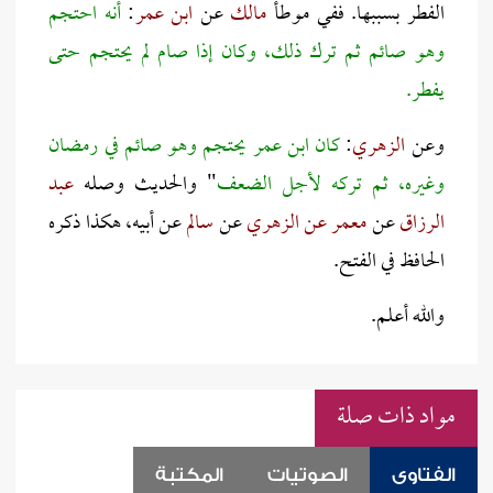
الفطر بسببها. ففي موطأ
مالك
عن
ابن عمر
:
أنه احتجم
وهو صائم ثم ترك ذلك، وكان إذا صام لم يحتجم حتى
يفطر.
وعن
الزهري
:
كان ابن عمر يحتجم وهو صائم في رمضان
وغيره، ثم تركه لأجل الضعف
" والحديث وصله
عبد
الرزاق
عن
معمر عن الزهري
عن
سالم
عن أبيه، هكذا ذكره
الحافظ في الفتح.
والله أعلم.
مواد ذات صلة
الفتاوى
الصوتيات
المكتبة