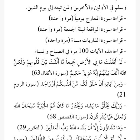
وسلم في الأولين والآخرين ولمن تبعه إلى يوم الدين.
- قراءة سورة المعارج يومياً (مرة واحدة)
- قراءة سورة الواقعة ليلة الجمعة (مرة واحدة)
- قراءة سورة الذاريات مساءً (مرة واحدة)
- قراءة هذه الآيات 100 مرة في الصباح والمساء
- لَوْ أَنفَقْتَ مَا فِي الأَرْضِ جَمِيعاً مَّا أَلَّفَتْ بَيْنَ قُلُوبِهِمْ وَلَكِنَّ
اللّهَ أَلَّفَ بَيْنَهُمْ إِنَّهُ عَزِيزٌ حَكِيمٌ (سورة الأنفال63)
- وَمِنْ آيَاتِهِ أَنْ خَلَقَ لَكُم مِّنْ أَنفُسِكُمْ أَزْوَاجًا. (سورة الروم
21)
- وَرَبُّكَ يَخْلُقُ مَا يَشَاء وَيَخْتَارُ مَا كَانَ لَهُمُ الْخِيَرَةُ سُبْحَانَ اللَّهِ
وَتَعَالَى عَمَّا يُشْرِكُونَ.(سورة القصص 68)
- وَمَا تَشَاؤُونَ إِلَّا أَن يَشَاء اللَّهُ رَبُّ الْعَالَمِينَ. (التكوير29)
- لَّا إِلَهَ إِلَّا أَنتَ سُبْحَانَكَ إِنِّي كُنتُ مِنَ الظَّالِمِينَ. (سورة