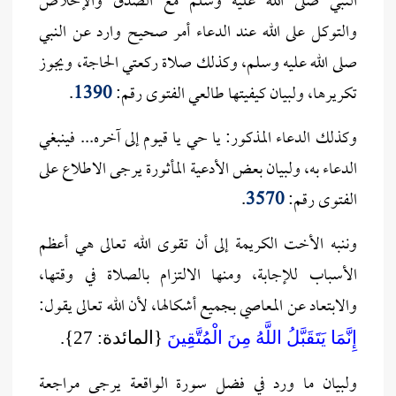
النبي صلى الله عليه وسلم مع الصدق والإخلاص
والتوكل على الله عند الدعاء أمر صحيح وارد عن النبي
صلى الله عليه وسلم، وكذلك صلاة ركعتي الحاجة، ويجوز
تكريرها، ولبيان كيفيتها طالعي الفتوى رقم:
1390
.
وكذلك الدعاء المذكور: يا حي يا قيوم إلى آخره... فينبغي
الدعاء به، ولبيان بعض الأدعية المأثورة يرجى الاطلاع على
الفتوى رقم:
3570
.
وننبه الأخت الكريمة إلى أن تقوى الله تعالى هي أعظم
الأسباب للإجابة، ومنها الالتزام بالصلاة في وقتها،
والابتعاد عن المعاصي بجميع أشكالها، لأن الله تعالى يقول:
إِنَّمَا يَتَقَبَّلُ اللَّهُ مِنَ الْمُتَّقِينَ
{المائدة: 27}.
ولبيان ما ورد في فضل سورة الواقعة يرجى مراجعة