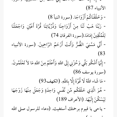
الأنبياء 87)
- وَخَلَقْنَاكُمْ أَزْوَاجًا. (سورة النبأ 8)
- رَبَّنَا هَبْ لَنَا مِنْ أَزْوَاجِنَا وَذُرِّيَّاتِنَا قُرَّةَ أَعْيُنٍ وَاجْعَلْنَا
لِلْمُتَّقِينَ إِمَامًا.(سورة الفرقان 74)
- أَنِّي مَسَّنِيَ الضُّرُّ وَأَنتَ أَرْحَمُ الرَّاحِمِينَ. (سورة الأنبياء
83)
- إِنَّمَا أَشْكُو بَثِّي وَحُزْنِي إِلَى اللّهِ وَأَعْلَمُ مِنَ اللّهِ مَا لاَ تَعْلَمُونَ.
(سورة يوسف 86)
- مَا شَاء اللَّهُ لَا قُوَّةَ إِلَّا بِاللَّهِ. (الكهف93)
- هُوَ الَّذِي خَلَقَكُم مِّن نَّفْسٍ وَاحِدَةٍ وَجَعَلَ مِنْهَا زَوْجَهَا
لِيَسْكُنَ إِلَيْهَا. (الأعراف 189)
- ياحى يا قيوم برحمتك أستغيث. (دعاء للرسول صلى الله