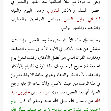
وهي موجودة مع بيان فضائلها بعد الفجر والعصر في
حصن المسلم والأذكار
للنووي
وعمل اليوم والليلة
للنسائي وابن السني
ورياض الصالحين والترغيب
والترهيب والمتجر الرابح.
وعليه؛ فإن هذه الأذكار مشروعة بعد العصر. وإذا كنت
تنشغل عن هذه الأذكار في الأيام الأخرى بسبب التحفيظ
ومدارسة القرآن الذي هو أفضل الأذكار، وكنت تتفرغ يوم
الجمعة فلا حرج في جلوسك هذا الوقت للقيام بالأذكار
والدعاء ، لأن الذكر والدعاء وتحري ساعة الإجابة مشروع
في هذا الوقت من حيث الأصل، ولأن ساعة الإجابة رجح
العلماء أنها بعد العصر، فقد روى
أبو داود
عن
جابر بن عبد
الل
ه عن رسول الله صلى الله عليه وسلم أنه قال:
يوم
الجمعة ثنتا عشرة -يريد ساعة- لا يوجد مسلم يسأل الله