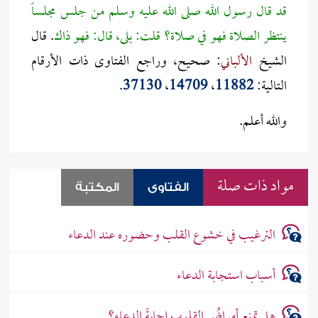
قد قال رسول الله صلى الله عليه وسلم من جلس مجلساً
ينتظر الصلاة فهو في صلاة؟ قلت: بلى، قال: فهو ذاك
. قال
الشيخ
الألباني
: صحيح، وراجع الفتاوى ذات الأرقام
التالية:
11882
،
14709
،
37130
.
والله أعلم.
مواد ذات صلة
الفتاوى
المكتبة
الترغيب في خشوع القلب وحضوره عند الدعاء
أسباب استجابة الدعاء
هل تمنع أمراضُ القلوب إجابةَ الدعاء؟