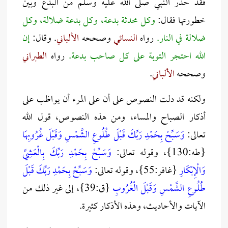
فقد حذر النبي صلى الله عليه وسلم من البدع وبين
خطورتها فقال:
وكل محدثة بدعة، وكل بدعة ضلالة، وكل
ضلالة في النار.
رواه
النسائي
وصححه
الألباني
.
وقال:
إن
الله احتجر التوبة على كل صاحب بدعة.
رواه
الطبراني
وصححه
الألباني
.
ولكنه قد دلت النصوص على أن على المرء أن يواظب على
أذكار الصباح والمساء، ومن هذه النصوص، قول الله
تعالى:
وَسَبِّحْ بِحَمْدِ رَبِّكَ قَبْلَ طُلُوعِ الشَّمْسِ وَقَبْلَ غُرُوبِهَا
{طه:130}، وقوله تعالى:
وَسَبِّحْ بِحَمْدِ رَبِّكَ بِالْعَشِيِّ
وَالْإِبْكَارِ
{غافر:55}، وقوله تعالى:
وَسَبِّحْ بِحَمْدِ رَبِّكَ قَبْلَ
طُلُوعِ الشَّمْسِ وَقَبْلَ الْغُرُوبِ
{ق:39}، إلى غير ذلك من
الآيات والأحاديث، وهذه الأذكار كثيرة.