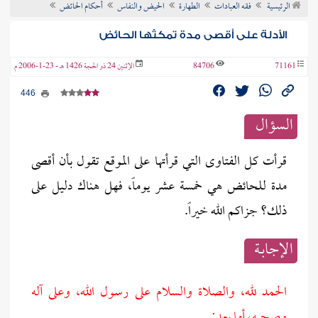
الرئيسية
فقه العبادات
الطهارة
الحيض والنفاس
أحكام الحائض
ن الفتوى
الأدلة على أقصى مدة تمكثها الحائض
71161
84706
الإثنين 24 ذو الحجة 1426 هـ - 23-1-2006 م
446
السؤال
قرأت كل الفتاوى التي قرأتها على الموقع تقول بأن أقصى
مدة للحائض هي خمسة عشر يوماً، فهل هناك دليل على
ذلك؟ جزاكم الله خيراً.
الإجابــة
الحمد لله، والصلاة والسلام على رسول الله، وعلى آله
وصحبه، أما بعد: