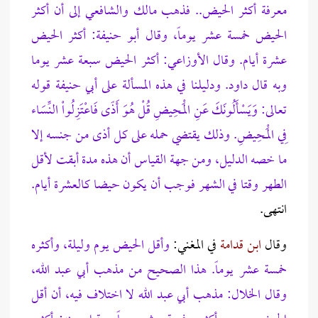
معرفة أكثر الحيض.. فذهب مالك والشافعي إلى أن أكثر
الحيض خمسة عشر يوماً، وقال أبو حنيفة: أكثر الحيض
عشرة أيام.
وقال الأوزاعي: أكثر الحيض سبعة عشر يوما
وبه قال داود. ودليلنا في هذه المسألة على أبي حنيفة قوله
تعالى: وَيَسْأَلُونَكَ عَنِ الْمَحِيضِ قُلْ هُوَ أَذًى فَاعْتَزِلُواْ النِّسَاء
فِي الْمَحِيضِ. وذلك يقتضي حمله على كل أذى من جنسه إلا
ما خصه الدليل، ومن جهة القياس أن هذه مدة أبقت لأقل
الطهر وقتا في الشهر فوجب أن يكون حيضا كالعشرة أيام.
انتهى.
وقال
ابن قدامة
في المغني:
وأقل الحيض يوم وليلة، وأكثره
خمسة عشر يوماً. هذا الصحيح من مذهب أبي عبد الله،
وقال الخلال: مذهب أبي عبد الله لا اختلاف فيه، أن أقل