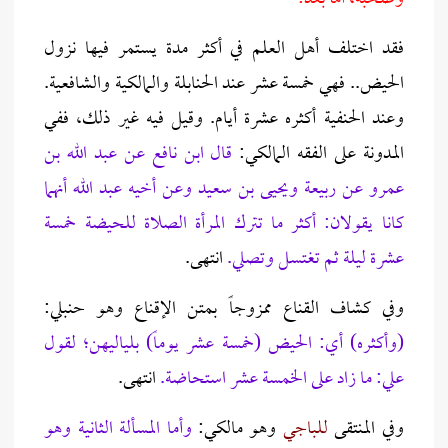
فقد اختلف أهل العلم في أكثر مدة يستمر فيها نزول
الحيض.. فهي خمسة عشر عند الحنابلة والمالكية والشافعية.
وعند الحنفية أكثره عشرة أيام. وقيل فيه غير ذلك، ففي
المدونة على الفقه المالكي:
قال ابن نافع عن عبد الله بن
عمرو عن ربيعة ويحيى بن سعيد وعن أخيه عبد الله أنهما
كانا يقولان: أكثر ما تترك المرأة الصلاة للحيضة خمسة
عشرة ليلة ثم تغتسل وتصلي.
انتهى.
وفي كشاف القناع ممزوجاً بمتن الإقناع وهو حنبلي:
(وأكثره) أي: الحيض (خمسة عشر يوماً) بلياليهن؛ لقول
علي: ما زاد على الخمسة عشر استحاضة.
انتهى.
وفي المنتقى
للباجي
وهو مالكي:
وأما المسألة الثانية وهو