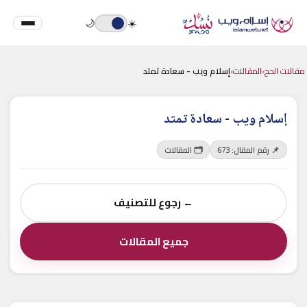
🌙
☀️
مقالات الحج
›
المقالات
›
إسلام ويب - سعادة تمتد
إسلام ويب - سعادة تمتد
📌 رقم المقال: 673
🗂 المقالات
← رجوع للتصنيف
جميع المقالات