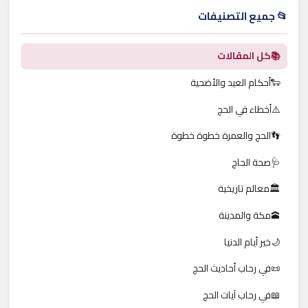
📂 جميع التصنيفات
📚
كل المقالات
🐑
أحكام العيد والأضحية
⚠️
أخطاء في الحج
👣
الحج والعمرة خطوة خطوة
🩺
صحة الحاج
🏛️
معالم تاريخية
🕋
مكة والمدينة
🌙
خير أيام الدنيا
📜
في رحاب أحاديث الحج
📖
في رحاب آيات الحج