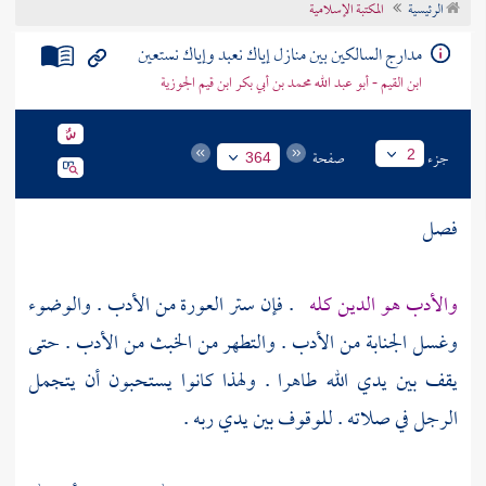
الرئيسية
المكتبة الإسلامية
تراجم الأعلام
مدارج السالكين بين منازل إياك نعبد وإياك نستعين
ابن القيم - أبو عبد الله محمد بن أبي بكر ابن قيم الجوزية
جزء
صفحة
2
364
فصل
والأدب هو الدين كله
. فإن ستر العورة من الأدب . والوضوء
وغسل الجنابة من الأدب . والتطهر من الخبث من الأدب . حتى
يقف بين يدي الله طاهرا . ولهذا كانوا يستحبون أن يتجمل
الرجل في صلاته . للوقوف بين يدي ربه .