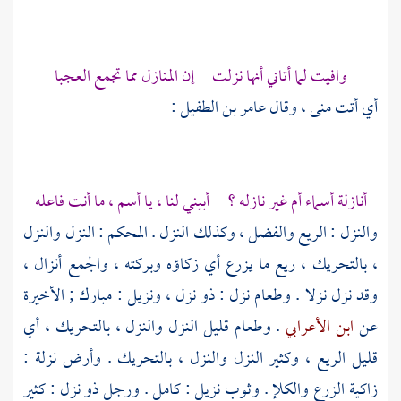
وافيت لما أتاني أنها نزلت إن المنازل مما تجمع العجبا
أي أتت منى ، وقال
عامر بن الطفيل
:
أنازلة أسماء أم غير نازله ؟ أبيني لنا ، يا أسم ، ما أنت فاعله
والنزل : الريع والفضل ، وكذلك النزل . المحكم : النزل والنزل
، بالتحريك ، ريع ما يزرع أي زكاؤه وبركته ، والجمع أنزال ،
وقد نزل نزلا . وطعام نزل : ذو نزل ، ونزيل : مبارك ; الأخيرة
عن
ابن الأعرابي
. وطعام قليل النزل والنزل ، بالتحريك ، أي
قليل الريع ، وكثير النزل والنزل ، بالتحريك . وأرض نزلة :
زاكية الزرع والكلإ . وثوب نزيل : كامل . ورجل ذو نزل : كثير