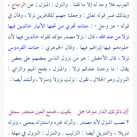
العرب فلا وجه له إلا ما قلنا . والنزل : المنزل ; عن
الزجاج
،
وبذلك فسر قوله تعالى : وجعلنا جهنم للكافرين نزلا ، وقال في
قوله - عز وجل - :
جنات تجري من تحتها الأنهار خالدين فيها
نزلا من عند الله
، قال : نزلا مصدر مؤكد لقوله خالدين فيها لأن
خلودهم فيها إنزالهم فيها . وقال
الجوهري
:
جنات الفردوس
نزلا
، قال
الأخفش
: هو من نزول الناس بعضهم على بعض .
يقال : ما وجدنا عندكم نزلا . والمنزل ، بفتح الميم والزاي :
النزول وهو الحلال ، تقول : نزلت نزولا ومنزلا ، وأنشد أيضا :
أإن ذكرتك الدار منزلها جمل بكيت ، فدمع العين منحدر سجل
؟ نصب المنزل لأنه مصدر . وأنزله غيره واستنزله بمعنى ، ونزله
تنزيلا ، والتنزيل أيضا : الترتيب . والتنزل : النزول في مهلة .