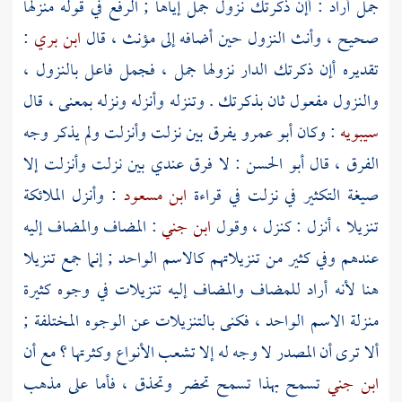
جمل أراد : أإن ذكرتك نزول جمل إياها ; الرفع في قوله منزلها
صحيح ، وأنث النزول حين أضافه إلى مؤنث ، قال
ابن بري
:
تقديره أإن ذكرتك الدار نزولها جمل ، فجمل فاعل بالنزول ،
والنزول مفعول ثان بذكرتك . وتنزله وأنزله ونزله بمعنى ، قال
سيبويه
: وكان
أبو عمرو
يفرق بين نزلت وأنزلت ولم يذكر وجه
الفرق ، قال
أبو الحسن
: لا فرق عندي بين نزلت وأنزلت إلا
صيغة التكثير في نزلت في قراءة
ابن مسعود
: وأنزل الملائكة
تنزيلا ، أنزل : كنزل ، وقول
ابن جني
: المضاف والمضاف إليه
عندهم وفي كثير من تنزيلاتهم كالاسم الواحد ; إنما جمع تنزيلا
هنا لأنه أراد للمضاف والمضاف إليه تنزيلات في وجوه كثيرة
منزلة الاسم الواحد ، فكنى بالتنزيلات عن الوجوه المختلفة ;
ألا ترى أن المصدر لا وجه له إلا تشعب الأنواع وكثرتها ؟ مع أن
ابن جني
تسمح بهذا تسمح تحضر وتحذق ، فأما على مذهب