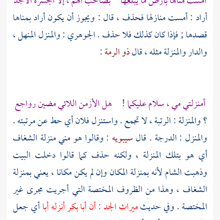
أمست مناها بأرض ما يبلغها بصاحب الهم ، إلا الجسرة الأجد
أراد : أمست منازلها فحذف ، قال : ويجوز أن يكون أراد بمناها
قصدها ; فإذا كان كذلك فلا حذف .
الجوهري
: والمنزل المنهل ،
والدار والمنزلة مثله ، قال
ذو الرمة
:
أمنزلتي
مي
، سلام عليكما ! هل الأزمن اللائي مضين رواجع
؟ والمنزلة : الرتبة ، لا تجمع . واستنزل فلان أي حط عن مرتبته .
والمنزل : الدرجة . قال
سيبويه
: وقالوا هو مني منزلة الشغاف
أي هو بتلك المنزلة ، ولكنه حذف كما قالوا دخلت البيت
وذهبت الشام لأنه بمنزلة المكان وإن لم يكن مكانا ، يعني بمنزلة
الشغاف ، وهذا من الظروف المختصة التي أجريت مجرى غير
المختصة . وفي حديث
ميراث الجد : أن
أبا بكر
أنزله أبا
أي جعل