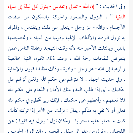
وفي الحديث : "
إن الله - تعالى وتقدس - ينزل كل ليلة إلى سماء
الدنيا
" ، النزول والصعود والحركة والسكون من صفات
الأجسام ، والله - عز وجل - يتعالى عن ذلك ويتقدس ، والمراد
به نزول الرحمة والألطاف الإلهية وقربها من العباد ، وتخصيصها
بالليل وبالثلث الأخير منه لأنه وقت التهجد وغفلة الناس عمن
يتعرض لنفحات رحمة الله ، وعند ذلك تكون النية خالصة
والرغبة إلى الله - عز وجل - وافرة ، وذلك مظنة القبول والإجابة
. وفي حديث الجهاد : لا تنزلهم على حكم الله ولكن أنزلهم على
حكمك ، أي إذا طلب العدو منك الأمان والذمام على حكم الله
فلا تعطهم ، وأعطهم على حكمك ، فإنك ربما تخطئ في حكم الله
تعالى أو لا تفي به فتأثم . يقال : نزلت عن الأمر إذا تركته كأنك
كنت مستعليا عليه مستوليا . ومكان نزل : ينزل فيه كثيرا ; عن
اللحياني
. ونزل من علو إلى سفل : انحدر . والنزال في الحرب :