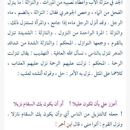
الجد في منزلة الأب وأعطاه نصيبه من الميراث . والنزالة : ما ينزل
الفحل من الماء ، وخص
الجوهري
فقال : النزالة ، بالضم ، ماء
الرجل . وقد أنزل الرجل ماءه إذا جامع ، والمرأة تستنزل ذلك .
والنزلة : المرة الواحدة من النزول . والنازلة : الشديدة تنزل
بالقوم ، وجمعها النوازل . المحكم : والنازلة الشدة من شدائد
الدهر تنزل بالناس ، نسأل الله العافية . التهذيب : يقال تنزلت
الرحمة . المحكم : نزلت عليهم الرحمة نزل عليهم العذاب ،
كلاهما على المثل . نزل به الأمر : حل ، وقوله أنشده
ثعلب
:
أعزز علي بأن تكون عليلا ! أو أن يكون بك السقام نزيلا
! جعله كالتنزيل من الناس أي وأن يكون بك السقام نازلا .
ونزل القوم : أتوا منى ، قال
ابن أحمر
: