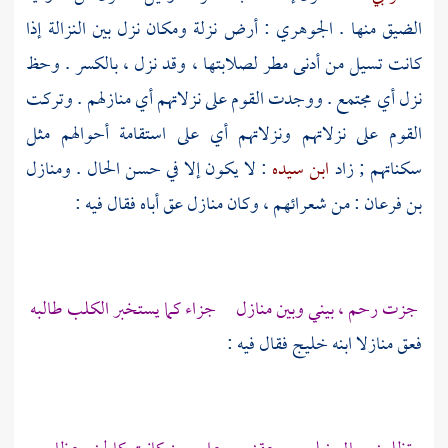
الضيق منها .
الجوهري
: أرض نزلة ومكان نزل بين النزالة إذا
كانت تسيل من أدنى مطر لصلابتها ، وقد نزل ، بالكسر . وحظ
نزل أي مجتمع . ووجدت القوم على نزلاتهم أي منازلهم . وتركت
القوم على نزلاتهم ونزلاتهم أي على استقامة أحوالهم مثل
سكناتهم ; زاد
ابن سيده
: لا يكون إلا في حسن الحال .
ومنازل
بن فرعان
: من شعرائهم ، وكان منازل عق أباه فقال فيه :
جزت رحم ، بيني وبين منازل جزاء كما يستخبر الكلب طالبه
فعق
منازلا
ابنه
خليج
فقال فيه :