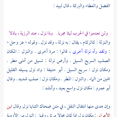
الفضل والعطاء والبركة ، قال
لبيد
:
ولن تعدموا في الحرب ليثا مجربا وذا نزل ، عند الرزية ، باذلا
والنزلة : كالزكام ، يقال : به نزلة ، وقد نزل . وقوله - عز وجل -
:
ولقد رآه نزلة أخرى
، قالوا : مرة أخرى . والنزل : المكان
الصلب السريع السيل . وأرض نزلة : تسيل من أدنى مطر .
ومكان نزل : سريع السيل .
أبو حنيفة
: واد نزل يسيله القليل
الهين من الماء . والنزل : المطر . ومكان نزل : صلب شديد . وقال
أبو عمرو
: مكان نزل واسع بعيد ، وأنشد :
وإن هدى منها انتقال النقل ، في متن ضحاك الثنايا نزل وقال
ابن
الأعرابي
: مكان نزل إذا كان مجالا مرتا ، وقيل : النزل من الأودية