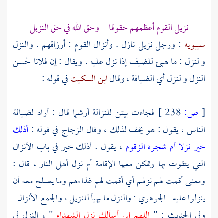
نزيل القوم أعظمهم حقوقا وحق الله في حق النزيل
سيبويه
: ورجل نزيل نازل . وأنزال القوم : أرزاقهم . والنزل
والنزل : ما هيئ للضيف إذا نزل عليه . ويقال : إن فلانا لحسن
النزل والنزل أي الضيافة ، وقال
ابن السكيت
في قوله :
[
ص:
238 ]
فجاءت بيتن للنزالة أرشما قال : أراد لضيافة
الناس ، يقول : هو يخف لذلك ، وقال الزجاج في قوله :
أذلك
خير نزلا أم شجرة الزقوم
، يقول : أذلك خير في باب الأنزال
التي يتقوت بها وتمكن معها الإقامة أم نزل أهل النار ، قال :
ومعنى أقمت لهم نزلهم أي أقمت لهم غذاءهم وما يصلح معه أن
ينزلوا عليه .
الجوهري
: والنزل ما يهيأ للنزيل ، والجمع الأنزال .
وفي الحديث : "
اللهم إني أسألك نزل الشهداء
" ، النزل في