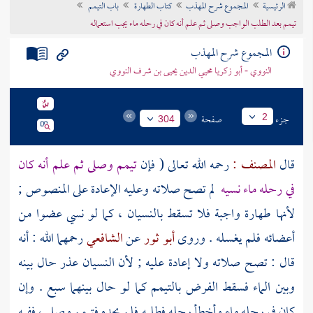
الرئيسية
المجموع شرح المهذب
كتاب الطهارة
باب التيمم
تراجم الأعلام
تيمم بعد الطلب الواجب وصلى ثم علم أنه كان في رحله ماء يجب استعماله
المجموع شرح المهذب
النووي - أبو زكريا محيي الدين يحيى بن شرف النووي
جزء
صفحة
2
304
قال
المصنف :
رحمه الله تعالى ( فإن
تيمم وصلى ثم علم أنه كان
في رحله ماء نسيه
لم تصح صلاته وعليه الإعادة على المنصوص ;
لأنها طهارة واجبة فلا تسقط بالنسيان ، كما لو نسي عضوا من
أعضائه فلم يغسله . وروى
أبو ثور
عن
الشافعي
رحمهما الله : أنه
قال : تصح صلاته ولا إعادة عليه ; لأن النسيان عذر حال بينه
وبين الماء فسقط الفرض بالتيمم كما لو حال بينهما سبع . وإن
كان في رحله ماء وأخطأ رحله فطلبه فلم يجده فتيمم وصلى ، ففيه