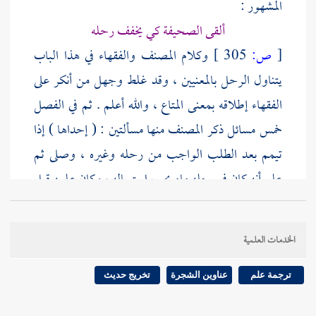
المشهور :
ألقى الصحيفة كي يخفف رحله
[
ص:
305 ]
وكلام
المصنف
والفقهاء في هذا الباب
يتناول الرحل بالمعنيين ، وقد غلط وجهل من أنكر على
الفقهاء إطلاقه بمعنى المتاع ، والله أعلم . ثم في الفصل
خمس مسائل ذكر
المصنف
منها مسألتين : ( إحداها ) إذا
تيمم بعد الطلب الواجب من رحله وغيره ، وصلى ثم
علم أنه كان في رحله ماء يجب استعماله ، وكان علمه قبل
التيمم ثم نسيه فالمنصوص في مختصر
المزني
وجامعه
الكبير والأم وجميع كتب
الشافعي
أنه يلزمه إعادة الصلاة .
الخدمات العلمية
وقال
أبو ثور
: سألت
أبا عبد الله
فقال : لا إعادة عليه
ترجمة علم
عناوين الشجرة
تخريج حديث
هكذا حكاه الجمهور عن
أبي ثور
.