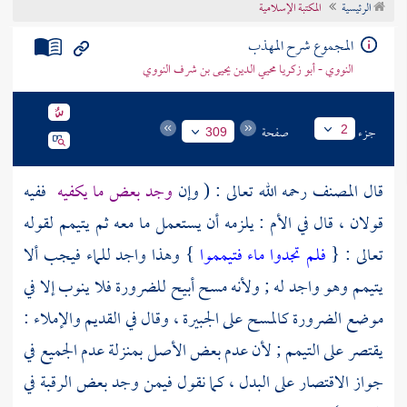
الرئيسية
المكتبة الإسلامية
تراجم الأعلام
المجموع شرح المهذب
النووي - أبو زكريا محيي الدين يحيى بن شرف النووي
جزء
صفحة
2
309
قال
المصنف
رحمه الله تعالى : ( وإن
وجد بعض ما يكفيه
ففيه
قولان ، قال في الأم : يلزمه أن يستعمل ما معه ثم يتيمم لقوله
تعالى : {
فلم تجدوا ماء فتيمموا
} وهذا واجد للماء فيجب ألا
يتيمم وهو واجد له ; ولأنه مسح أبيح للضرورة فلا ينوب إلا في
موضع الضرورة كالمسح على الجبيرة ، وقال في القديم والإملاء :
يقتصر على التيمم ; لأن عدم بعض الأصل بمنزلة عدم الجميع في
جواز الاقتصار على البدل ، كما نقول فيمن وجد بعض الرقبة في