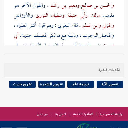
والحسن بن صالح
ومعمر بن راشد
. والقول الآخر هو
مذهب
مالك
وأبي حنيفة
وسفيان الثوري
والأوزاعي
والمزني
وابن المنذر
. قال
البغوي
: وهو قول أكثر العلماء ،
والمختار الوجوب ، ودليله مع ما ذكر
المصنف
حديث
أبي
هريرة
رضي الله عنه أن رسول الله صلى الله عليه وسلم
قال : {
وإذا أمرتكم بشيء فافعلوا منه ما استطعتم
} رواه
البخاري
[
ص:
310 ]
ومسلم
.
الخدمات العلمية
. والفرق بينه وبين بعض الرقبة في الكفارة بالنص والمعنى
تفسير الآية
ترجمة علم
عناوين الشجرة
تخريج حديث
، أما النص فقوله تعالى : {
فتحرير رقبة من قبل أن يتماسا
فمن لم يجد فصيام شهرين
} معناه لم يجد رقبة ، وهذا لم
يجدها ، وقال تعالى في التيمم {
فلم تجدوا ماء
} وهذا
وثيقة الخصوصية
اتفاقية الخدمة
اتصل بنا
من نحن
واجد ماء .