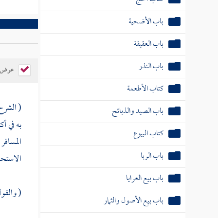
باب الأضحية
باب العقيقة
باب النذر
عرض ال
كتاب الأطعمة
( الشرح 
باب الصيد والذبائح
به في أ
كتاب البيوع
المسافر 
باب الربا
الاستحا
باب بيع العرايا
( والقول
باب بيع الأصول والثمار