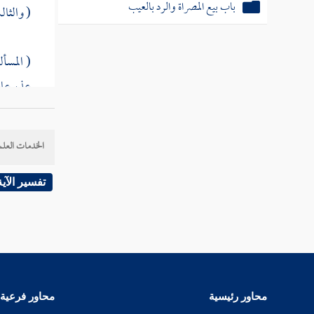
باب بيع المصراة والرد بالعيب
( والثال
( المسأل
عذر عام
قال صاح
الخدمات العلم
القصر أ
تفسير الآية
وقال
ال
السفر ق
المذهب ،
محاور رئيسية
محاور فرعية
قال
الش