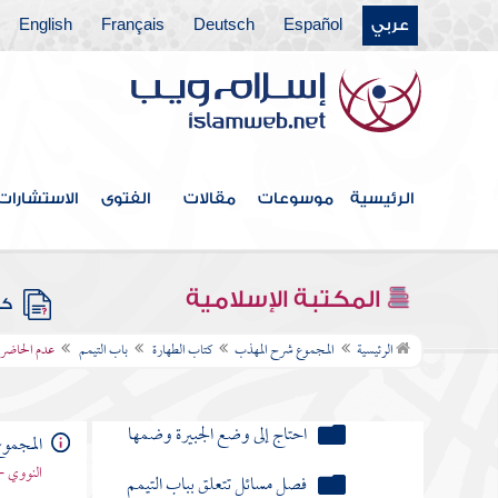
كان معه ماء صالح لطهارته
عربي
Español
Deutsch
Français
English
فأخرجه عن كونه مطهرا ثم احتاج إلى
التيمم
تيمم لعدم الماء ثم رأى في أثناء
صلاته ماء يلزم استعماله
تيمم للمرض حيث جوزناه وصلى
الرئيسية
موسوعات
مقالات
الفتوى
الاستشارات
ثم برأ
وجد المحدث أو الجنب الماء
المكتبة الإسلامية
وخاف من استعماله لشدة البرد
كتب
الرئيسية
المجموع شرح المهذب
كتاب الطهارة
باب التيمم
عدم الحاضر ا
صلى بغير طهارة لعدم الماء
والتراب
احتاج إلى وضع الجبيرة وضمها
المجمو
النووي -
فصل مسائل تتعلق بباب التيمم