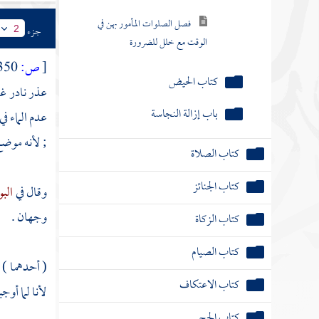
فصل الصلوات المأمور بهن في
جزء
2
الوقت مع خلل للضرورة
[
ص:
350 ]
كتاب الحيض
عذر نادر غي
باب إزالة النجاسة
عدم الماء ف
; لأنه موضع 
كتاب الصلاة
كتاب الجنائز
وقال في
الب
وجهان .
كتاب الزكاة
كتاب الصيام
( أحدهما ) 
كتاب الاعتكاف
لأنا لما أوج
كتاب الحج