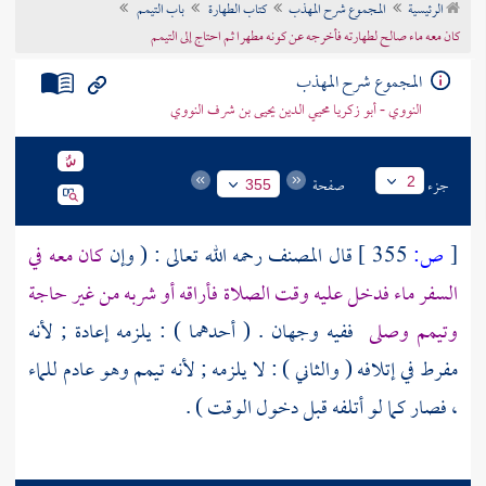
الرئيسية
المجموع شرح المهذب
كتاب الطهارة
باب التيمم
تراجم الأعلام
كان معه ماء صالح لطهارته فأخرجه عن كونه مطهرا ثم احتاج إلى التيمم
المجموع شرح المهذب
النووي - أبو زكريا محيي الدين يحيى بن شرف النووي
جزء
صفحة
2
355
[
ص:
355 ]
قال
المصنف
رحمه الله تعالى : ( وإن
كان معه في
السفر ماء فدخل عليه وقت الصلاة فأراقه أو شربه من غير حاجة
وتيمم وصلى
ففيه وجهان . ( أحدهما ) : يلزمه إعادة ; لأنه
مفرط في إتلافه ( والثاني ) : لا يلزمه ; لأنه تيمم وهو عادم للماء
، فصار كما لو أتلفه قبل دخول الوقت ) .