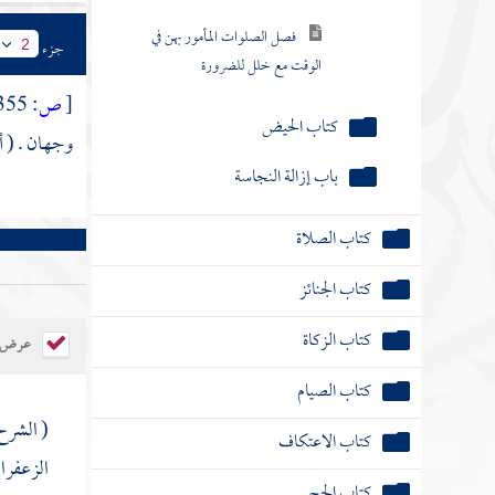
فصل الصلوات المأمور بهن في
جزء
2
الوقت مع خلل للضرورة
[
ص:
355 ]
كتاب الحيض
وجهان . ( أح
باب إزالة النجاسة
كتاب الصلاة
كتاب الجنائز
كتاب الزكاة
عرض ال
كتاب الصيام
( الشرح
كتاب الاعتكاف
الزعفران
كتاب الحج