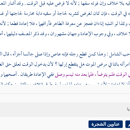
ليه بلا خلاف وإن فوته سفها ; لأنه لا فرض عليه قبل الوقت . وقد أشار
الم
 في الوقت ، فإن كان لغرض كشربه لحاجة أو سقيه دابة محترمة لحاجتها أو غسل
وكذا لو اشتبه إناءان فعجز عن معرفة الطاهر فأراقهما ، فلا إعادة قطعا ; ل
ا خلاف ، وفي وجوب الإعادة وجهان مشهوران ، وقد ذكر
المصنف
دليلهما ، 
ب الشامل : وهذا كمن قطع رجله فإنه عاص وإذا صلى جالسا أجزأه ، قال ا
مرأته بائنا في مرض الموت هل ينقطع إرثها ؟ لأن بدخول الوقت تعلق حق الطهار
في الوقت فلم يتوضأ ، فلما بعد منه تيمم وصلى
ففي الإعادة طريقان . أصحهما و
ن لا إعادة ; لأنه تيمم وهو عادم للماء ولم يفرط في إتلافه ، والثاني : حكاه
ال
الله أعلم
ية
عناوين الشجرة