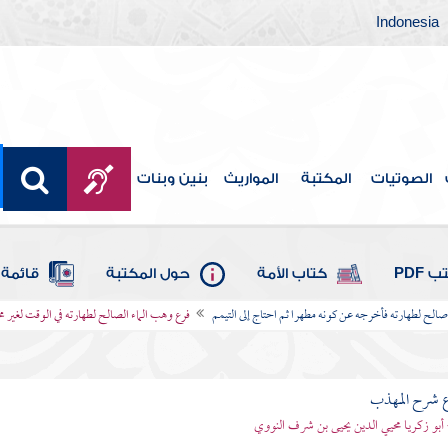
Indonesia
الصوتيات
المكتبة
المواريث
بنين وبنات
 PDF
كتاب الأمة
حول المكتبة
قائمة 
صالح لطهارته فأخرجه عن كونه مطهرا ثم احتاج إلى التيمم
فرع وهب الماء الصالح لطهارته في الوقت لغير محتا
ع شرح المهذب
 أبو زكريا محيي الدين يحيى بن شرف النووي