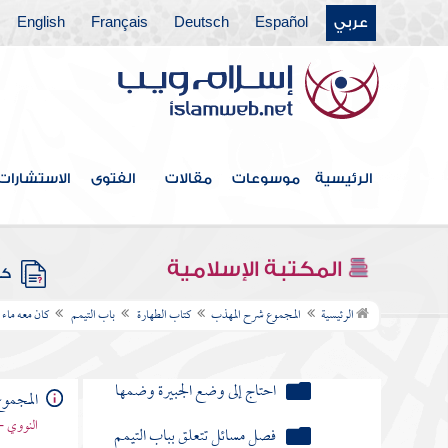
لطهارته في الوقت لغير محتاج
عربي
Español
Deutsch
Français
English
إليه أو باعه لغير حاجته إلى ثمنه
تيمم لعدم الماء ثم رأى في أثناء
صلاته ماء يلزم استعماله
تيمم للمرض حيث جوزناه وصلى
الرئيسية
موسوعات
مقالات
الفتوى
الاستشارات
ثم برأ
وجد المحدث أو الجنب الماء
المكتبة الإسلامية
وخاف من استعماله لشدة البرد
كتب
الرئيسية
المجموع شرح المهذب
كتاب الطهارة
باب التيمم
كان معه ماء 
صلى بغير طهارة لعدم الماء
والتراب
احتاج إلى وضع الجبيرة وضمها
المجمو
النووي -
فصل مسائل تتعلق بباب التيمم