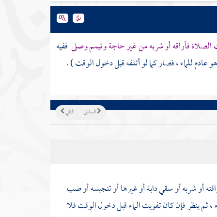
 الصلاة فأراقه أو شربه من غير حاجة وتيمم وصلى
ففيه
وهو عادم للماء ، فصار كما لو أتلفه قبل دخول الوقت ) .
السابق
التالي
قته أو شربه أو سقي دابة أو غيرها أو تنجيسه أو صب
اء ، ثم ينظر فإن كان تفويت الماء قبل دخول الوقت فلا