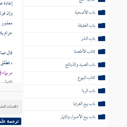
إعادة ع
باب الأضحية
وإن فوته
معذور ، 
باب العقيقة
حرام بل
باب النذر
كتاب الأطعمة
قال صاح
، فطلق ا
باب الصيد والذبائح
مر بماء 
كتاب البيوع
القطع بأ
باب الربا
مقصرا و
باب بيع العرايا
الخدمات العلم
باب بيع الأصول والثمار
ترجمة علم