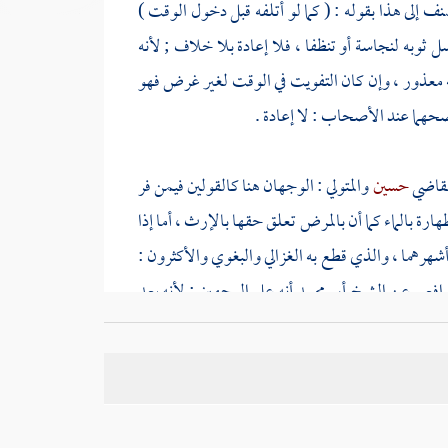
صنف
إلى هذا بقوله : ( كما لو أتلفه قبل دخول الوقت )
 ثوبه لنجاسة أو تنظفا ، فلا إعادة بلا خلاف ; لأنه
أنه معذور ، وإن كان التفويت في الوقت لغير غرض فهو
أصحهما عند الأصحاب : لا إعادة .
لقاضي
حسين
والمتولي
: الوجهان هنا كالقولين فيمن فر
ة بالماء كما أن بالمرض تعلق حقها بالإرث ، أما إذا
أشهرهما ، والذي قطع به
الغزالي
والبغوي
والأكثرون :
رافعي
عن الشيخ أبي محمد أنه على الوجهين ; لأنه يعد