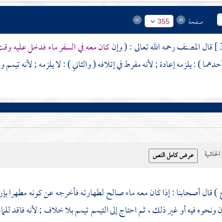
صفحة
355
قال
المصنف
رحمه الله تعالى : ( وإن
كان معه في السفر ماء فدخل عليه وقت
دهما ) : يلزمه إعادة ; لأنه مفرط في إتلافه ( والثاني ) : لا يلزمه ; لأنه تيمم 
حاشية
 ) قال أصحابنا : إذا كان معه ماء صالح لطهارته فأخرجه عن كونه مطهرا بإرا
 ونحوه فيه أو غير ذلك ، ثم احتاج إلى التيمم تيمم بلا خلاف ; لأنه فاقد للم