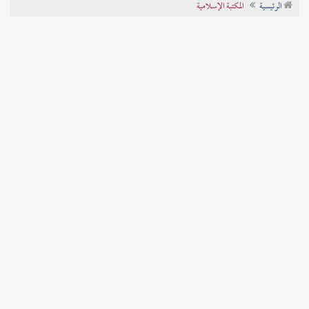
الرئيسية
المكتبة الإسلامية
تراجم الأعلام