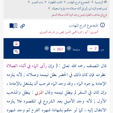
الرئيسية
المجموع شرح المهذب
كتاب الطهارة
باب التيمم
تراجم الأعلام
تيمم لعدم الماء ثم رأى في أثناء صلاته ماء يلزم استعماله
فرع في مذاهب العلماء فيمن وجد الماء أثناء صلاة السفر
المجموع شرح المهذب
النووي - أبو زكريا محيي الدين يحيى بن شرف النووي
جزء
صفحة
2
357
قال
المصنف
رحمه الله تعالى : ( وإن
رأى الماء في أثناء الصلاة
نظرت فإن كان ذلك في الحضر بطل تيممه وصلاته ; لأنه يلزمه
الإعادة بوجود الماء ، وقد وجد الماء فوجب أن يشتغل بالإعادة ،
وإن كان في السفر لم يبطل تيممه وقال
المزني
: يبطل والمذهب
الأول ; لأنه وجد الأصل بعد الشروع في المقصود فلا يلزمه
الانتقال إليه ، كما لو حكم بشهادة شهود الفرع ثم وجد شهود