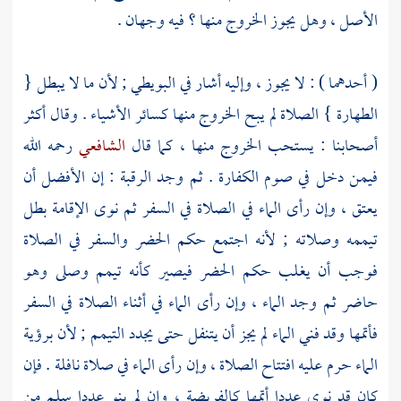
الأصل ، وهل يجوز الخروج منها ؟ فيه وجهان .
( أحدهما ) : لا يجوز ، وإليه أشار في
البويطي
; لأن ما لا يبطل {
الطهارة } الصلاة لم يبح الخروج منها كسائر الأشياء . وقال أكثر
أصحابنا : يستحب الخروج منها ، كما قال
الشافعي
رحمه الله
فيمن دخل في صوم الكفارة . ثم وجد الرقبة : إن الأفضل أن
يعتق ، وإن رأى الماء في الصلاة في السفر ثم نوى الإقامة بطل
تيممه وصلاته ; لأنه اجتمع حكم الحضر والسفر في الصلاة
فوجب أن يغلب حكم الحضر فيصير كأنه تيمم وصلى وهو
حاضر ثم وجد الماء ، وإن رأى الماء في أثناء الصلاة في السفر
فأتمها وقد فني الماء لم يجز أن يتنفل حتى يجدد التيمم ; لأن برؤية
الماء حرم عليه افتتاح الصلاة ، وإن رأى الماء في صلاة نافلة . فإن
كان قد نوى عددا أتمها كالفريضة ، وإن لم ينو عددا سلم من