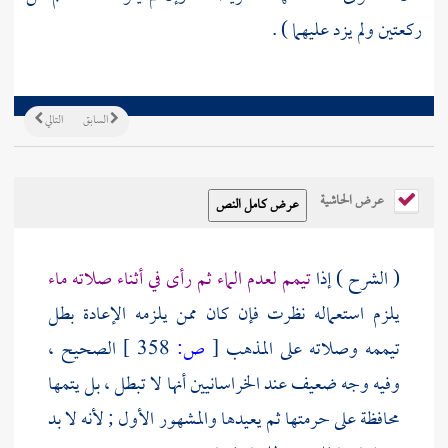
ركعتين ولم يزد عليهما ) .
السابق
التالي
عرض الحاشية
( الشرح ) إذا
تيمم لعدم الماء ثم رأى في أثناء صلاته ماء
يلزم استعماله نظرت فإن كان ممن يلزمه الإعادة بطل
تيممه وصلاته على المذهب
[
ص:
358 ]
الصحيح ،
وفيه وجه ضعيف عند
الخراسانيين
أنها لا تبطل ، بل يتمها
محافظة على حرمتها ثم يعيدها والمشهور الأول ; لأنه لا بد