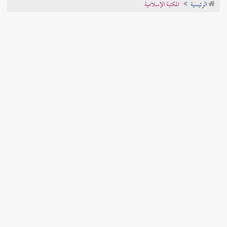
الرئيسية
المكتبة الإسلامية
تراجم الأعلام