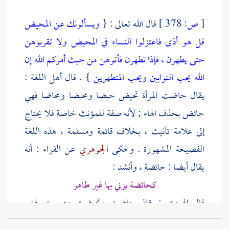
[
ص:
378 ]
قال الله تعالى : {
ويسألونك عن المحيض
قل هو أذى فاعتزلوا النساء في المحيض ولا تقربوهن
حتى يطهرن ، فإذا تطهرن فأتوهن من حيث أمركم الله إن
الله يحب التوابين ويحب المتطهرين
} . قال أهل اللغة :
يقال حاضت المرأة تحيض حيضا ومحيضا ومحاضا فهي
حائض بحذف الهاء ; لأنه صفة للمؤنث خاصة فلا يحتاج
إلى علامة تأنيث ، بخلاف قائمة ومسلمة ، هذه اللغة
الفصيحة المشهورة . وحكى
الجوهري
عن
الفراء
: أنه
يقال أيضا : حائضة ، وأنشد :
كحائضة يزني بها غير طاهر
قال
الهروي
: يقال حاضت وتحيضت ودرست بفتح
الدال والراء والسين المهملة وعركت بفتح العين وكسر