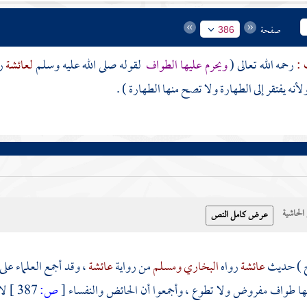
صفحة
386
 :
رحمه الله تعالى (
ويحرم عليها الطواف
لقوله صلى الله عليه وسلم
لعائشة
ر
لأنه يفتقر إلى الطهارة ولا تصح منها الطهارة ) .
حاشية
ح ) حديث
عائشة
رواه
البخاري
ومسلم
من رواية
عائشة
، وقد أجمع العلماء على
ا طواف مفروض ولا تطوع ، وأجمعوا أن الحائض والنفساء
[
ص:
387 ]
لا