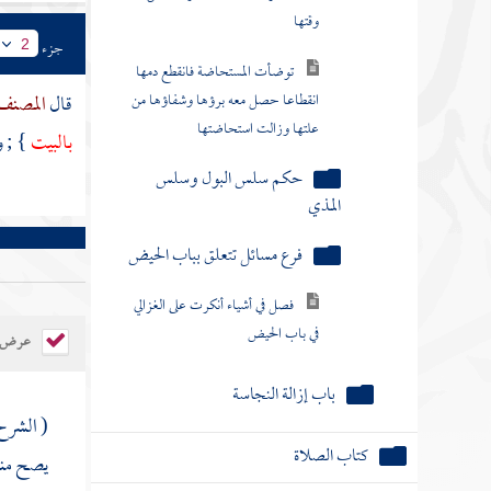
فرع مسائل تتعلق بباب الحيض
جزء
2
فصل في أشياء أنكرت على الغزالي
قال
المصنف
في باب الحيض
بالبيت
} ; و
باب إزالة النجاسة
كتاب الصلاة
كتاب الجنائز
كتاب الزكاة
عرض ال
كتاب الصيام
( الشر
كتاب الاعتكاف
يصح منه
كتاب الحج