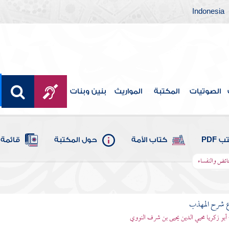
Indonesia
الصوتيات
المكتبة
المواريث
بنين وبنات
 PDF
كتاب الأمة
حول المكتبة
قائمة 
ائض والنفساء
ع شرح المهذب
 أبو زكريا محيي الدين يحيى بن شرف النووي