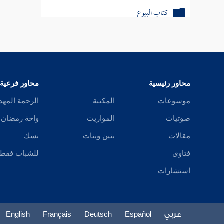
باب بيع المصراة والرد بالعيب
محاور رئيسية
محاور فرعية
موسوعات
المكتبة
الرحمة المهد
صوتيات
المواريث
واحة رمضان
مقالات
بنين وبنات
نسك
فتاوى
للشباب فقط
استشارات
عربي
Español
Deutsch
Français
English