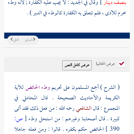
بنصف دينار
} وقال في الجديد : لا يجب عليه الكفارة ; لأنه وطء
محرم للأذى ، فلم تتعلق به الكفارة كالوطء في الدبر ) .
السابق
التالي
عرض الحاشية
( الشرح ) أجمع المسلمون على تحريم
وطء الحائض
للآية
الكريمة والأحاديث الصحيحة . قال
المحاملي
في
المجموع : قال
الشافعي
رحمه الله : من فعل ذلك فقد أتى
كبيرة . قال أصحابنا وغيرهم : من استحل وطء
[
ص:
390 ]
الحائض حكم بكفره . قالوا : ومن فعله جاهلا