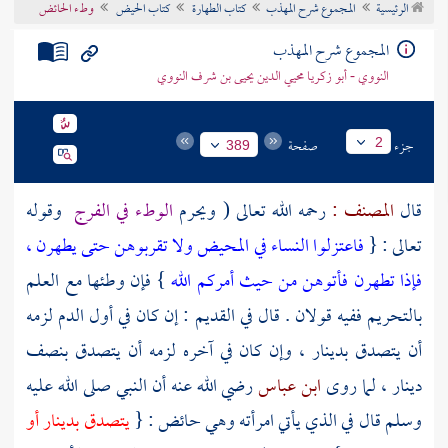
الرئيسية
المجموع شرح المهذب
كتاب الطهارة
كتاب الحيض
وطء الحائض
تراجم الأعلام
المجموع شرح المهذب
النووي - أبو زكريا محيي الدين يحيى بن شرف النووي
جزء
صفحة
2
389
قال
المصنف :
رحمه الله تعالى ( ويحرم
الوطء في الفرج
وقوله
تعالى : {
فاعتزلوا النساء في المحيض ولا تقربوهن حتى يطهرن ،
فإذا تطهرن فأتوهن من حيث أمركم الله
} فإن وطئها مع العلم
بالتحريم ففيه قولان . قال في القديم : إن كان في أول الدم لزمه
أن يتصدق بدينار ، وإن كان في آخره لزمه أن يتصدق بنصف
دينار ، لما روى
ابن عباس
رضي الله عنه أن النبي صلى الله عليه
وسلم قال في الذي يأتي امرأته وهي حائض : {
يتصدق بدينار أو