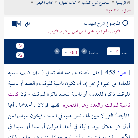
الرئيسية
المجموع شرح المهذب
كتاب الطهارة
كتاب الحيض
تراجم الأعلام
فصل صيام المتحيرة
المجموع شرح المهذب
النووي - أبو زكريا محيي الدين يحيى بن شرف النووي
جزء
صفحة
2
458
[
ص:
458 ]
قال
المصنف
رحمه الله تعالى ( وإن كانت ناسية
للعادة غير مميزة لم يخل إما أن تكون ناسية للوقت والعدد أو ناسية
للوقت ذاكرة للعدد ، أو ناسية للعدد ذاكرة للوقت - فإن
كانت
ناسية للوقت والعدد وهي المتحيرة
ففيها قولان : أحدهما : أنها
كالمبتدأة التي لا تمييز لها ، نص عليه في العدد ، فيكون حيضها من
أول كل هلال يوما وليلة في أحد القولين أو ستا أو سبعا في
الآخر ، فإن عرفت متى رأت الدم جعلنا ابتداء شهرها من ذلك