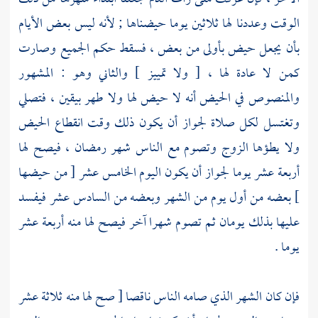
الوقت وعددنا لها ثلاثين يوما حيضناها ; لأنه ليس بعض الأيام
بأن يجعل حيض بأولى من بعض ، فسقط حكم الجميع وصارت
كمن لا عادة لها ، [ ولا تمييز ] والثاني وهو : المشهور
والمنصوص في الحيض أنه لا حيض لها ولا طهر بيقين ، فتصلي
وتغتسل لكل صلاة لجواز أن يكون ذلك وقت انقطاع الحيض
ولا يطؤها الزوج وتصوم مع الناس شهر رمضان ، فيصح لها
أربعة عشر يوما لجواز أن يكون اليوم الخامس عشر [ من حيضها
] بعضه من أول يوم من الشهر وبعضه من السادس عشر فيفسد
عليها بذلك يومان ثم تصوم شهرا آخر فيصح لها منه أربعة عشر
يوما .
فإن كان الشهر الذي صامه الناس ناقصا [ صح لها منه ثلاثة عشر