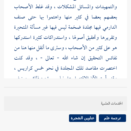
والتمهيدات والمسائل المشكلات ، وقد غلط الأصحاب
بعضهم بعضا في كثير منها واهتموا بها حتى صنف
الدارمي
فيها مجلدة ضخمة ليس فيها غير مسألة المتحيرة
وتقريرها وتحقيق أصولها ، واستدراكات كثيرة استدركها
هو على كثير من الأصحاب ، وسترى ما أنقل منها هنا من
نفائس التحقيق إن شاء الله - تعالى - ، وقد كنت
اختصرت مقاصد تلك المجلدة في نحو خمس كراريس ،
وقد رأيت الآن الاقتصار على نبذ يسيرة من ذلك . وينبغي
للناظر فيها أن يعتني بحفظ ضوابطها وأصولها فيسهل
عليه بعده جميع ما يراه من صورها ، واتفق أصحابنا
الخدمات العلمية
المتقدمون والمتأخرون على أن
ناسية الوقت والعدد تسمى
متحيرة
.
ترجمة علم
عناوين الشجرة