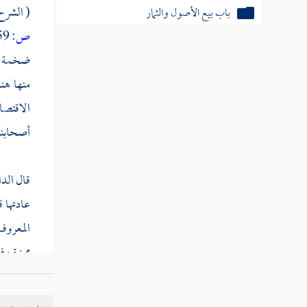
باب بيع المصراة والرد بالعيب
( الشرح
ص:
459 ]
ضخمة لي
منها هن
الاقتصا
أصحابنا 
قال
الد
عادتها 
المعروف 
مميزة ، 
ابتداء د