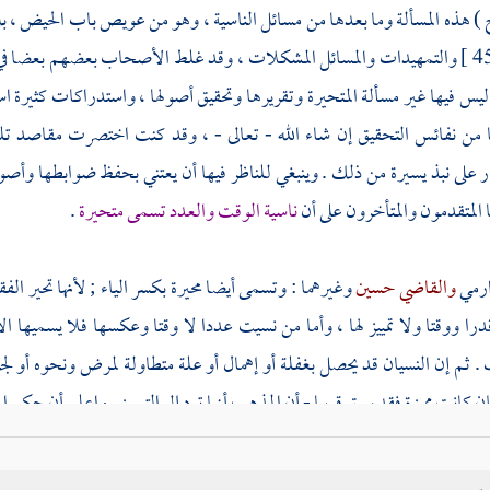
 ) هذه المسألة وما بعدها من مسائل الناسية ، وهو من عويص باب الحيض ، 
والتمهيدات والمسائل المشكلات ، وقد غلط الأصحاب بعضهم بعضا في 
س فيها غير مسألة المتحيرة وتقريرها وتحقيق أصولها ، واستدراكات كثيرة 
ا من نفائس التحقيق إن شاء الله - تعالى - ، وقد كنت اختصرت مقاصد ت
ر على نبذ يسيرة من ذلك . وينبغي للناظر فيها أن يعتني بحفظ ضوابطها وأصول
المتقدمون والمتأخرون على أن
ناسية الوقت والعدد تسمى متحيرة
.
ارمي
والقاضي حسين
وغيرهما : وتسمى أيضا محيرة بكسر الياء ; لأنها تحير الف
قدرا ووقتا ولا تمييز لها ، وأما من نسيت عددا لا وقتا وعكسها فلا يسميها
. ثم إن النسيان قد يحصل بغفلة أو إهمال أو علة متطاولة لمرض ونحوه أو لجنو
فإن كانت مميزة فقد سبق قريبا - أن المذهب أنها ترد إلى التمييز . واعلم أن حكم الم
مها
كانت متحيرة ، وجرى عليها أحكامها ، ، وقد ذكرنا هذا في فصل المبتدأة والل