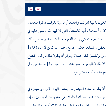
 أن تكون ناسية للوقت والعدد أو ناسية للوقت ذاكرة للعدد ،
 : أحدهما : أنها كالمبتدأة التي لا تمييز لها ، نص عليه في
خر ، فإن عرفت متى رأت الدم جعلنا ابتداء شهرها من ذلك
من بعض ، فسقط حكم الجميع وصارت كمن لا عادة لها ، [
، فتصلي وتغتسل لكل صلاة لجواز أن يكون ذلك وقت انقطاع
 أن يكون اليوم الخامس عشر [ من حيضها ] بعضه من أول
ا منه أربعة عشر يوما .
أن يكون ابتداء الحيض من بعض اليوم الأول وانتهاؤه في
ن كان شهر قضائها كاملا بقي عليها قضاء يومين ، وإن
كاملا وشهر القضاء ناقصا بقي قضاء ثلاثة أيام ، وإن قضت