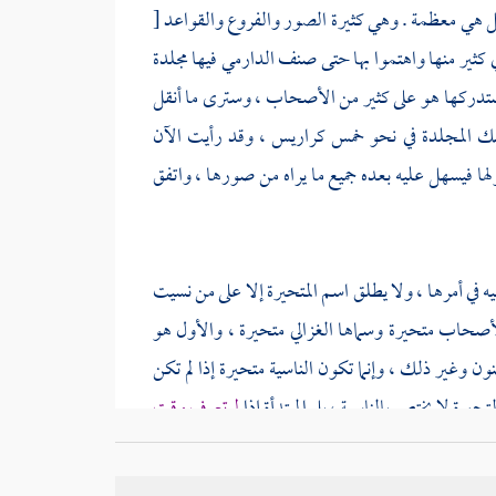
بل هي معظمة . وهي كثيرة الصور والفروع والقواعد
[
كثير منها واهتموا بها حتى صنف
الدارمي
فيها مجلدة
استدركها هو على كثير من الأصحاب ، وسترى ما أنقل
لك المجلدة في نحو خمس كراريس ، وقد رأيت الآن
ها فيسهل عليه بعده جميع ما يراه من صورها ، واتفق
قيه في أمرها ، ولا يطلق اسم المتحيرة إلا على من نسيت
 الأصحاب متحيرة وسماها
الغزالي
متحيرة ، والأول هو
ن وغير ذلك ، وإنما تكون الناسية متحيرة إذا لم تكن
تحيرة لا يختص بالناسية ، بل المبتدأة إذا
لم تعرف وقت
ه أعلم .