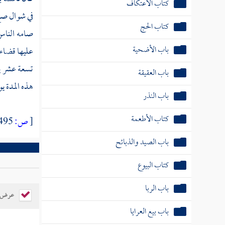
في شوال صح
باب الأضحية
صامه الناس 
باب العقيقة
عليها قضاء ي
باب النذر
تسعة عشر يو
هذه المدة يو
كتاب الأطعمة
باب الصيد والذبائح
[
ص:
495 ]
كتاب البيوع
باب الربا
باب بيع العرايا
عرض ال
باب بيع الأصول والثمار