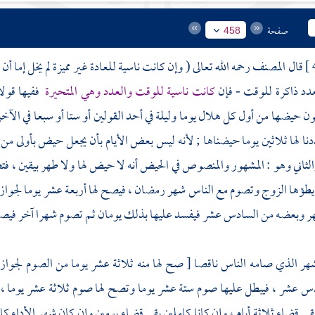
صفحة
458
قال
المصنف
رحمه الله تعالى ( وإن كانت ناسية للعادة غير مميزة لم يخل إما
عدد ذاكرة للوقت - فإن
كانت ناسية للوقت والعدد وهي المتحيرة
ففيها قولان
ون حيضها من أول كل هلال يوما وليلة في أحد القولين أو ستا أو سبعا في الآ
ا لها ثلاثين يوما حيضناها ; لأنه ليس بعض الأيام بأن يجعل حيض بأولى 
 والثاني وهو : المشهور والمنصوص في الحيض أنه لا حيض لها ولا طهر بيقين 
طؤها الزوج وتصوم مع الناس شهر رمضان ، فيصح لها أربعة عشر يوما لجواز
ر وبعضه من السادس عشر فيفسد عليها بذلك يومان ثم تصوم شهرا آخر فيصح له
هر الذي صامه الناس ناقصا [ صح لها منه ثلاثة عشر يوما من الصوم لجواز 
 عشر ، فيبطل عليها صوم ستة عشر يوما وتصح لها صوم ثلاثة عشر يوما ، فإ
قي قضاء ثلاثة أيام ، وإن كانا كاملين بقي قضاء يومين وإن كان شهر الأداء 