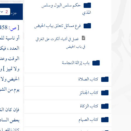
فرع مسائل تتعلق بباب الحيض
جزء
2
فصل في أشياء أنكرت على الغزالي
[
ص:
458 ]
في باب الحيض
أو ناسية لل
باب إزالة النجاسة
العدد ، فيك
الوقت وعددن
كتاب الصلاة
ولا تمييز ]
كتاب الجنائز
الحيض ولا ي
يوم من الشه
كتاب الزكاة
كتاب الصيام
فإن كان الش
كتاب الاعتكاف
بعض السادس
كان ناقصا ب
كتاب الحج