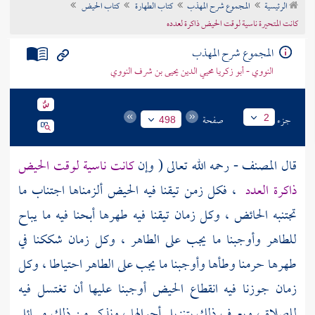
الرئيسية
المجموع شرح المهذب
كتاب الطهارة
كتاب الحيض
تراجم الأعلام
كانت المتحيرة ناسية لوقت الحيض ذاكرة لعدده
المجموع شرح المهذب
النووي - أبو زكريا محيي الدين يحيى بن شرف النووي
جزء
صفحة
2
498
قال
المصنف
- رحمه الله تعالى ( وإن
كانت ناسية لوقت الحيض
ذاكرة العدد
، فكل زمن تيقنا فيه الحيض ألزمناها اجتناب ما
تجتنبه الحائض ، وكل زمان تيقنا فيه طهرها أبحنا فيه ما يباح
للطاهر وأوجبنا ما يجب على الطاهر ، وكل زمان شككنا في
طهرها حرمنا وطأها وأوجبنا ما يجب على الطاهر احتياطا ، وكل
زمان جوزنا فيه انقطاع الحيض أوجبنا عليها أن تغتسل فيه
للصلاة ، ويعرف ذلك بتنزيل أحوالها ، ونذكر من ذلك مسائل