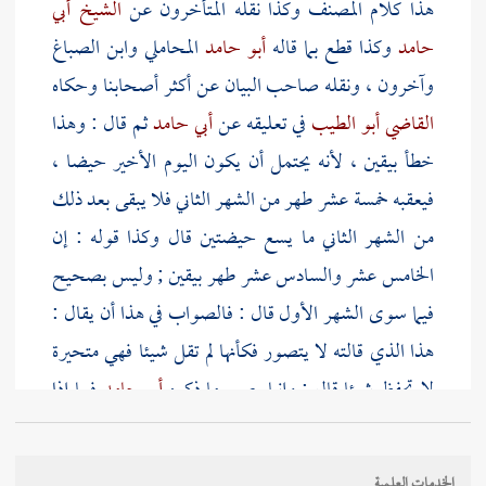
هذا كلام
المصنف
وكذا نقله المتأخرون عن
الشيخ أبي
حامد
وكذا قطع بما قاله
أبو حامد
المحاملي
وابن الصباغ
وآخرون ، ونقله صاحب البيان عن أكثر أصحابنا وحكاه
القاضي أبو الطيب
في تعليقه عن
أبي حامد
ثم قال : وهذا
خطأ بيقين ، لأنه يحتمل أن يكون اليوم الأخير حيضا ،
فيعقبه خمسة عشر طهر من الشهر الثاني فلا يبقى بعد ذلك
من الشهر الثاني ما يسع حيضتين قال وكذا قوله : إن
الخامس عشر والسادس عشر طهر بيقين ; وليس بصحيح
فيما سوى الشهر الأول قال : فالصواب في هذا أن يقال :
هذا الذي قالته لا يتصور فكأنها لم تقل شيئا فهي متحيرة
لا تحفظ شيئا قال : وإنما يصح ما ذكره
أبو حامد
فيما إذا
قالت : لي حيضتان في شهر بعينه
فيكون حكمها في ذلك
لشهر بعينه ما ذكره وتكون فيما سواه متحيرة . هذا كلام
الخدمات العلمية