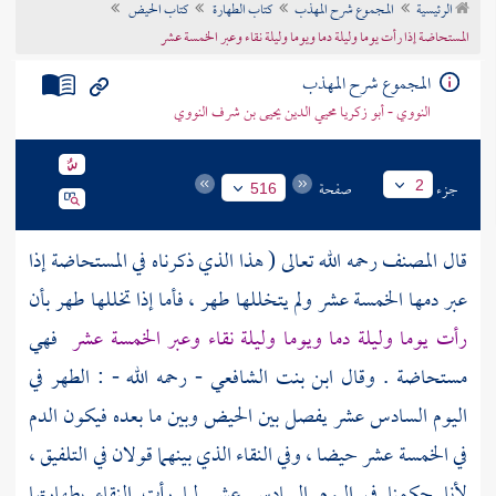
الرئيسية
المجموع شرح المهذب
كتاب الطهارة
كتاب الحيض
تراجم الأعلام
المستحاضة إذا رأت يوما وليلة دما ويوما وليلة نقاء وعبر الخمسة عشر
المجموع شرح المهذب
النووي - أبو زكريا محيي الدين يحيى بن شرف النووي
جزء
صفحة
2
516
قال
المصنف
رحمه الله تعالى ( هذا الذي ذكرناه في المستحاضة إذا
عبر دمها الخمسة عشر ولم يتخللها طهر ، فأما إذا تخللها طهر بأن
رأت يوما وليلة دما ويوما وليلة نقاء وعبر الخمسة عشر
فهي
مستحاضة . وقال
ابن بنت الشافعي
- رحمه الله - : الطهر في
اليوم السادس عشر يفصل بين الحيض وبين ما بعده فيكون الدم
في الخمسة عشر حيضا ، وفي النقاء الذي بينهما قولان في التلفيق ،
لأنا حكمنا في اليوم السادس عشر لما رأت النقاء بطهارتها