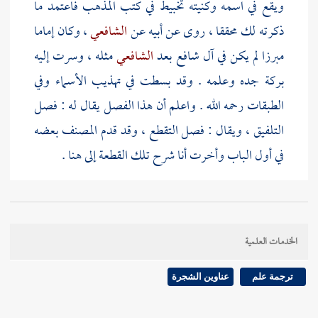
ويقع في اسمه وكنيته تخبيط في كتب المذهب فاعتمد ما
ذكرته لك محققا ، روى عن أبيه عن
الشافعي
، وكان إماما
مبرزا لم يكن في آل شافع بعد
الشافعي
مثله ، وسرت إليه
بركة جده وعلمه . وقد بسطت في تهذيب الأسماء وفي
الطبقات رحمه الله . واعلم أن هذا الفصل يقال له : فصل
التلفيق ، ويقال : فصل التقطع ، وقد قدم
المصنف
بعضه
في أول الباب وأخرت أنا شرح تلك القطعة إلى هنا .
قال أصحابنا :
إذا انقطع دمها فرأت يوما وليلة دما ،
ويوما وليلة نقاء أو يومين ويومين فأكثر
، فلها حالان :
الخدمات العلمية
إحداهما : ينقطع دمها ولا يتجاوز خمسة عشر . والثاني
يجاوزها .
ترجمة علم
عناوين الشجرة