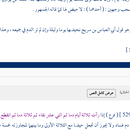
حب وجهين : ( أحدهما ) : لا حيض لها كما قاله الجمهور .
 وهو قول
أبي العباس بن سريج
نحيضها يوما وليلة وإن لم تر الدم في جميعه ، وه
حاشية
( فرع ) إذا
رأت ثلاثة أيام دما ثم اثني عشر نقاء ثم ثلاثة دما ثم انقطع
دم فساد ولا يجوز أن تجعل حيضا مع الثلاثة الأولى وما بينهما لمجاوزته خمسة عش