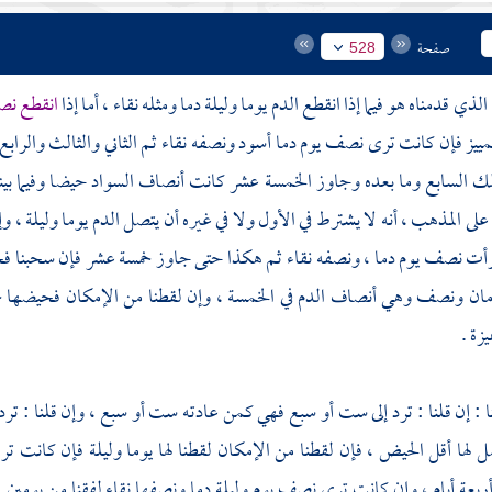
صفحة
528
الذي قدمناه هو فيما إذا انقطع الدم يوما وليلة دما ومثله نقاء ، أما إذا
انقطع نص
مييز فإن كانت ترى نصف يوم دما أسود ونصفه نقاء ثم الثاني والثالث وال
ك السابع وما بعده وجاوز الخمسة عشر كانت أنصاف السواد حيضا وفيما بينهما
على المذهب ، أنه لا يشترط في الأول ولا في غيره أن يتصل الدم يوما وليلة ، وإ
رأت نصف يوم دما ، ونصفه نقاء ثم هكذا حتى جاوز خمسة عشر فإن سحبنا فحي
ان ونصف وهي أنصاف الدم في الخمسة ، وإن لقطنا من الإمكان فحيضها خم
يزة .
 : إن قلنا : ترد إلى ست أو سبع فهي كمن عادته ست أو سبع ، وإن قلنا : ترد إ
ل لها أقل الحيض ، فإن لقطنا من الإمكان لقطنا لها يوما وليلة فإن كانت تر
 أربعة أيام ، وإن كانت ترى نصف يوم وليلة دما ونصفها نقاء لفقنا من يو