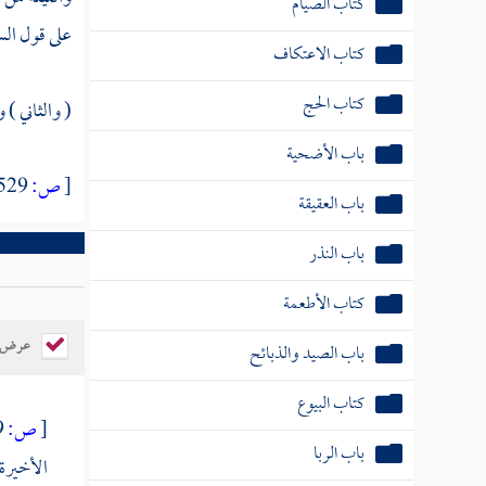
على قول الس
باب الأضحية
باب العقيقة
( والثاني )
باب النذر
[
ص:
529 ]
كتاب الأطعمة
باب الصيد والذبائح
كتاب البيوع
باب الربا
عرض ال
باب بيع العرايا
[
ص:
529 ]
باب بيع الأصول والثمار
الأخيرة 