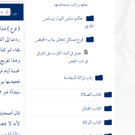
فرع مسائل تتعلق بباب الحيض
جزء
2
فصل في أشياء أنكرت على الغزالي
( فرع ) هذا 
في باب الحيض
ردت إلى الت
باب إزالة النجاسة
نقاء ثم كذل
وهذا تفريع 
كتاب الصلاة
خمسة أيام ف
كتاب الجنائز
فحيضها يوم
مبتدأة غير مم
كتاب الزكاة
كتاب الصيام
قال أصحابنا
كتاب الاعتكاف
لأنه لا يحص
والليلة من
كتاب الحج