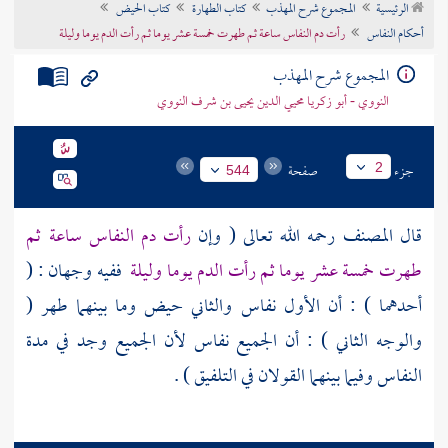
الرئيسية
المجموع شرح المهذب
كتاب الطهارة
كتاب الحيض
تراجم الأعلام
أحكام النفاس
رأت دم النفاس ساعة ثم طهرت خمسة عشر يوما ثم رأت الدم يوما وليلة
المجموع شرح المهذب
النووي - أبو زكريا محيي الدين يحيى بن شرف النووي
جزء
صفحة
2
544
قال
المصنف
رحمه الله تعالى ( وإن
رأت دم النفاس ساعة ثم
طهرت خمسة عشر يوما ثم رأت الدم يوما وليلة
ففيه وجهان : (
أحدهما ) : أن الأول نفاس والثاني حيض وما بينهما طهر (
والوجه الثاني ) : أن الجميع نفاس لأن الجميع وجد في مدة
النفاس وفيما بينهما القولان في التلفيق ) .